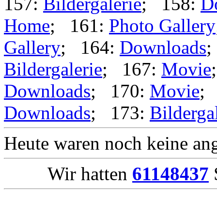
157:
Bildergalerie
; 158:
D
Home
; 161:
Photo Gallery
Gallery
; 164:
Downloads
;
Bildergalerie
; 167:
Movie
Downloads
; 170:
Movie
;
Downloads
; 173:
Bilderga
Heute waren noch keine ang
Wir hatten
61148437
S