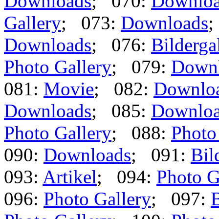
Downloads
; 070:
Downlo
Gallery
; 073:
Downloads
;
Downloads
; 076:
Bilderga
Photo Gallery
; 079:
Down
081:
Movie
; 082:
Downlo
Downloads
; 085:
Downlo
Photo Gallery
; 088:
Photo
090:
Downloads
; 091:
Bil
093:
Artikel
; 094:
Photo G
096:
Photo Gallery
; 097:
B