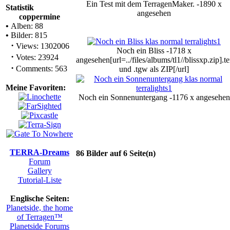
Ein Test mit dem TerragenMaker. -1890 x
Statistik
angesehen
coppermine
•
Alben: 88
•
Bilder: 815
·
Views: 1302006
Noch ein Bliss -1718 x
·
Votes: 23924
angesehen
[url=../files/albums/tl1//blissxp.zip].te
·
Comments: 563
und .tgw als ZIP[/url]
Meine Favoriten:
Noch ein Sonnenuntergang -1176 x angesehen
TERRA-Dreams
86 Bilder auf 6 Seite(n)
Forum
Gallery
Tutorial-Liste
Englische Seiten:
Planetside, the home
of Terragen™
Planetside Forums