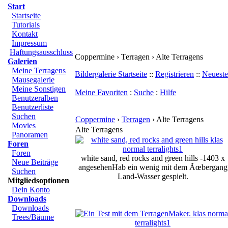
Start
Startseite
Tutorials
Kontakt
Impressum
Haftungsausschluss
Coppermine › Terragen › Alte Terragens
Galerien
Meine Terragens
Bildergalerie Startseite
::
Registrieren
::
Neueste
Mausegalerie
Meine Sonstigen
Meine Favoriten
:
Suche
:
Hilfe
Benutzeralben
Benutzerliste
Suchen
Coppermine
›
Terragen
› Alte Terragens
Movies
Alte Terragens
Panoramen
Foren
Foren
white sand, red rocks and green hills -1403 x
Neue Beiträge
angesehen
Hab ein wenig mit dem Ãœbergang
Suchen
Land-Wasser gespielt.
Mitgliedsoptionen
Dein Konto
Downloads
Downloads
Trees/Bäume