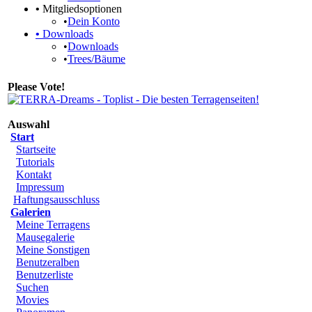
•
Mitgliedsoptionen
•
Dein Konto
•
Downloads
•
Downloads
•
Trees/Bäume
Please Vote!
Auswahl
Start
Startseite
Tutorials
Kontakt
Impressum
Haftungsausschluss
Galerien
Meine Terragens
Mausegalerie
Meine Sonstigen
Benutzeralben
Benutzerliste
Suchen
Movies