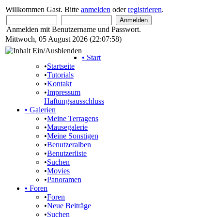
Willkommen Gast. Bitte
anmelden
oder
registrieren
.
Anmelden mit Benutzername und Passwort.
Mittwoch, 05 August 2026 (22:07:58)
•
Start
•
Startseite
•
Tutorials
•
Kontakt
•
Impressum
Haftungsausschluss
•
Galerien
•
Meine Terragens
•
Mausegalerie
•
Meine Sonstigen
•
Benutzeralben
•
Benutzerliste
•
Suchen
•
Movies
•
Panoramen
•
Foren
•
Foren
•
Neue Beiträge
•
Suchen