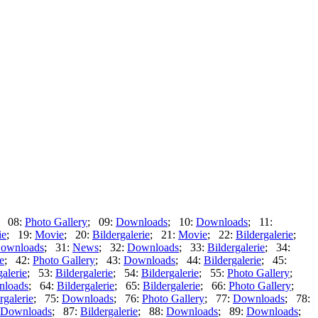
; 08:
Photo Gallery
; 09:
Downloads
; 10:
Downloads
; 11:
ie
; 19:
Movie
; 20:
Bildergalerie
; 21:
Movie
; 22:
Bildergalerie
;
ownloads
; 31:
News
; 32:
Downloads
; 33:
Bildergalerie
; 34:
e
; 42:
Photo Gallery
; 43:
Downloads
; 44:
Bildergalerie
; 45:
galerie
; 53:
Bildergalerie
; 54:
Bildergalerie
; 55:
Photo Gallery
;
loads
; 64:
Bildergalerie
; 65:
Bildergalerie
; 66:
Photo Gallery
;
rgalerie
; 75:
Downloads
; 76:
Photo Gallery
; 77:
Downloads
; 78:
Downloads
; 87:
Bildergalerie
; 88:
Downloads
; 89:
Downloads
;