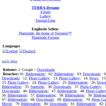
TERRA-Dreams
Forum
Gallery
Tutorial-Liste
Englische Seiten:
Planetside, the home of Terragen™
Planetside Forums
Languages
nach oben
Roboter:
1: Google >
Downloads
;
Besucher:
01:
Bildergalerie
; 02:
Bildergalerie
; 03:
Downloads
; 0
Downloads
; 12:
Photo Gallery
; 13:
Photo Gallery
; 14:
News
; 15
23:
Photo Gallery
; 24:
Photo Gallery
; 25:
Bildergalerie
; 26:
Down
Bildergalerie
; 35:
Startseite
; 36:
Downloads
; 37:
Photo Gallery
; 
Downloads
; 46:
Bildergalerie
; 47:
Bildergalerie
; 48:
Photo Galler
56:
Bildergalerie
; 57:
Bildergalerie
; 58:
Bildergalerie
; 59:
Bilderga
67:
Bildergalerie
; 68:
Downloads
; 69:
Bildergalerie
; 70:
Photo Gal
Movie
; 79:
Bildergalerie
; 80:
Downloads
; 81:
Bildergalerie
; 82: