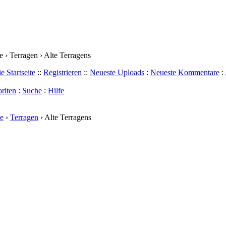
 › Terragen › Alte Terragens
e Startseite
::
Registrieren
::
Neueste Uploads
:
Neueste Kommentare
:
riten
:
Suche
:
Hilfe
e
›
Terragen
› Alte Terragens