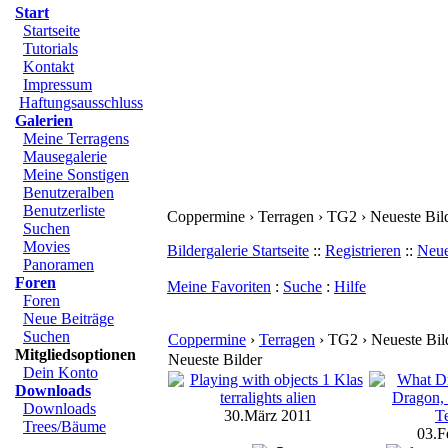
Start
Startseite
Tutorials
Kontakt
Impressum
Haftungsausschluss
Galerien
Meine Terragens
Mausegalerie
Meine Sonstigen
Benutzeralben
Benutzerliste
Coppermine › Terragen › TG2 › Neueste Bil
Suchen
Movies
Bildergalerie Startseite
::
Registrieren
::
Neue
Panoramen
Foren
Meine Favoriten
:
Suche
:
Hilfe
Foren
Neue Beiträge
Suchen
Coppermine
›
Terragen
› TG2 › Neueste Bil
Mitgliedsoptionen
Neueste Bilder
Dein Konto
Downloads
Downloads
30.März 2011
Trees/Bäume
03.F