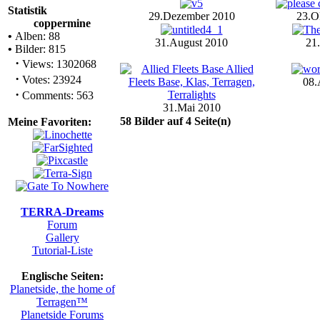
Statistik
29.Dezember 2010
23.O
coppermine
•
Alben: 88
31.August 2010
21.
•
Bilder: 815
·
Views: 1302068
·
Votes: 23924
08.
·
Comments: 563
31.Mai 2010
58 Bilder auf 4 Seite(n)
Meine Favoriten:
TERRA-Dreams
Forum
Gallery
Tutorial-Liste
Englische Seiten:
Planetside, the home of
Terragen™
Planetside Forums