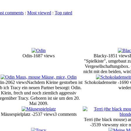
ast comments
:
Most viewed
:
Top rated
Odin-1687 views
Blacky-1851 views
"Spielkiste", umgebaut zu
Vergesellschaftungsbox.
nicht mit den beiden, wir
in-2062 views
Nachdem Kleine gestorben ist
Schokoladenseite -1690 
b ich Tracy ein neuen Partner besorgt: Odin.
wieder
Klein, frech und noch ziemlich aggressiv
egenüber Tracy. Geboren ist sie um den 20.
Mai 2009.
Mäusespielplatz -2537 views
3 comments
Terri (the black mouse) a
-3539 views
my nice m