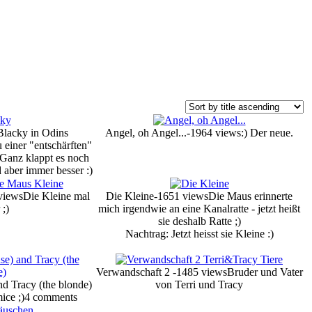
Blacky in Odins
Angel, oh Angel...-1964 views
:) Der neue.
 einer "entschärften"
 Ganz klappt es noch
d aber immer besser :)
views
Die Kleine mal
Die Kleine-1651 views
Die Maus erinnerte
 ;)
mich irgendwie an eine Kanalratte - jetzt heißt
sie deshalb Ratte ;)
Nachtrag: Jetzt heisst sie Kleine :)
Verwandschaft 2 -1485 views
Bruder und Vater
nd Tracy (the blonde)
von Terri und Tracy
ice ;)
4 comments