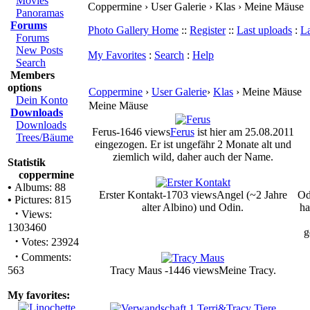
Movies
Coppermine › User Galerie › Klas › Meine Mäuse
Panoramas
Forums
Photo Gallery Home
::
Register
::
Last uploads
:
L
Forums
New Posts
My Favorites
:
Search
:
Help
Search
Members
options
Coppermine
›
User Galerie
›
Klas
› Meine Mäuse
Dein Konto
Meine Mäuse
Downloads
Downloads
Ferus-1646 views
Ferus
ist hier am 25.08.2011
Trees/Bäume
eingezogen. Er ist ungefähr 2 Monate alt und
ziemlich wild, daher auch der Name.
Statistik
coppermine
•
Albums: 88
Erster Kontakt-1703 views
Angel (~2 Jahre
Od
•
Pictures: 815
alter Albino) und Odin.
ha
·
Views:
1303460
g
·
Votes: 23924
·
Comments:
563
Tracy Maus -1446 views
Meine Tracy.
My favorites: