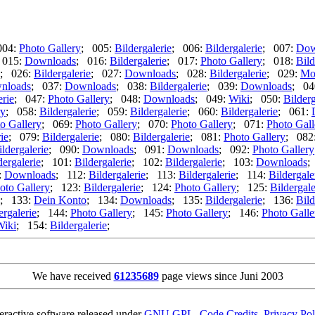
004:
Photo Gallery
; 005:
Bildergalerie
; 006:
Bildergalerie
; 007:
Dow
 015:
Downloads
; 016:
Bildergalerie
; 017:
Photo Gallery
; 018:
Bild
; 026:
Bildergalerie
; 027:
Downloads
; 028:
Bildergalerie
; 029:
Mo
nloads
; 037:
Downloads
; 038:
Bildergalerie
; 039:
Downloads
; 04
erie
; 047:
Photo Gallery
; 048:
Downloads
; 049:
Wiki
; 050:
Bilderg
ry
; 058:
Bildergalerie
; 059:
Bildergalerie
; 060:
Bildergalerie
; 061:
o Gallery
; 069:
Photo Gallery
; 070:
Photo Gallery
; 071:
Photo Gall
ie
; 079:
Bildergalerie
; 080:
Bildergalerie
; 081:
Photo Gallery
; 082
ildergalerie
; 090:
Downloads
; 091:
Downloads
; 092:
Photo Gallery
dergalerie
; 101:
Bildergalerie
; 102:
Bildergalerie
; 103:
Downloads
;
:
Downloads
; 112:
Bildergalerie
; 113:
Bildergalerie
; 114:
Bildergale
oto Gallery
; 123:
Bildergalerie
; 124:
Photo Gallery
; 125:
Bildergale
; 133:
Dein Konto
; 134:
Downloads
; 135:
Bildergalerie
; 136:
Bild
ergalerie
; 144:
Photo Gallery
; 145:
Photo Gallery
; 146:
Photo Galle
Wiki
; 154:
Bildergalerie
;
We have received
61235689
page views since Juni 2003
teractive software released under
GNU GPL
,
Code Credits
,
Privacy Pol