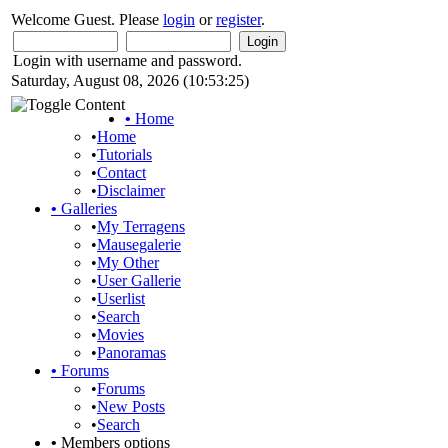
Welcome Guest. Please
login
or
register
.
Login with username and password.
Saturday, August 08, 2026 (10:53:25)
•
Home
•
Home
•
Tutorials
•
Contact
•
Disclaimer
•
Galleries
•
My Terragens
•
Mausegalerie
•
My Other
•
User Gallerie
•
Userlist
•
Search
•
Movies
•
Panoramas
•
Forums
•
Forums
•
New Posts
•
Search
•
Members options