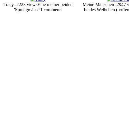
Tracy -2223 views
Eine meiner beiden
Meine Mäuschen -2947 
'Sprengmäuse'
1 comments
beides Weibchen (hoffent