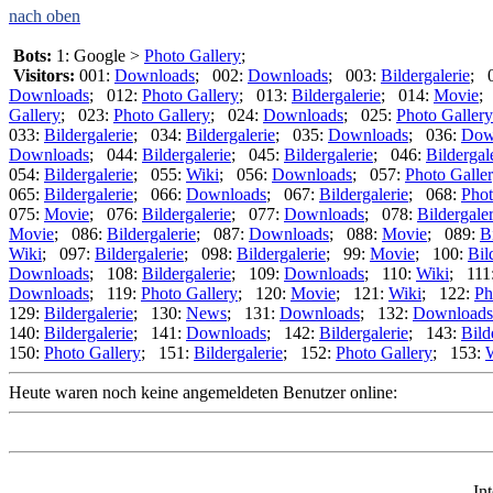
nach oben
Bots:
1: Google >
Photo Gallery
;
Visitors:
001:
Downloads
; 002:
Downloads
; 003:
Bildergalerie
; 
Downloads
; 012:
Photo Gallery
; 013:
Bildergalerie
; 014:
Movie
;
Gallery
; 023:
Photo Gallery
; 024:
Downloads
; 025:
Photo Gallery
033:
Bildergalerie
; 034:
Bildergalerie
; 035:
Downloads
; 036:
Dow
Downloads
; 044:
Bildergalerie
; 045:
Bildergalerie
; 046:
Bildergal
054:
Bildergalerie
; 055:
Wiki
; 056:
Downloads
; 057:
Photo Galle
065:
Bildergalerie
; 066:
Downloads
; 067:
Bildergalerie
; 068:
Phot
075:
Movie
; 076:
Bildergalerie
; 077:
Downloads
; 078:
Bildergaler
Movie
; 086:
Bildergalerie
; 087:
Downloads
; 088:
Movie
; 089:
B
Wiki
; 097:
Bildergalerie
; 098:
Bildergalerie
; 99:
Movie
; 100:
Bil
Downloads
; 108:
Bildergalerie
; 109:
Downloads
; 110:
Wiki
; 111
Downloads
; 119:
Photo Gallery
; 120:
Movie
; 121:
Wiki
; 122:
Ph
129:
Bildergalerie
; 130:
News
; 131:
Downloads
; 132:
Downloads
140:
Bildergalerie
; 141:
Downloads
; 142:
Bildergalerie
; 143:
Bild
150:
Photo Gallery
; 151:
Bildergalerie
; 152:
Photo Gallery
; 153:
Heute waren noch keine angemeldeten Benutzer online:
In