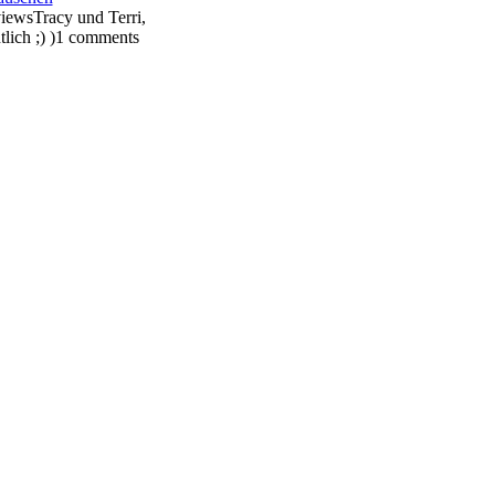
views
Tracy und Terri,
lich ;) )
1 comments