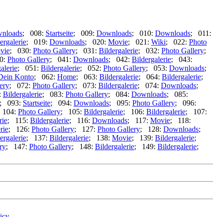
nloads
; 008:
Startseite
; 009:
Downloads
; 010:
Downloads
; 011:
ergalerie
; 019:
Downloads
; 020:
Movie
; 021:
Wiki
; 022:
Photo
vie
; 030:
Photo Gallery
; 031:
Bildergalerie
; 032:
Photo Gallery
;
0:
Photo Gallery
; 041:
Downloads
; 042:
Bildergalerie
; 043:
alerie
; 051:
Bildergalerie
; 052:
Photo Gallery
; 053:
Downloads
;
Dein Konto
; 062:
Home
; 063:
Bildergalerie
; 064:
Bildergalerie
;
ery
; 072:
Photo Gallery
; 073:
Bildergalerie
; 074:
Downloads
;
:
Bildergalerie
; 083:
Photo Gallery
; 084:
Downloads
; 085:
; 093:
Startseite
; 094:
Downloads
; 095:
Photo Gallery
; 096:
 104:
Photo Gallery
; 105:
Bildergalerie
; 106:
Bildergalerie
; 107:
rie
; 115:
Bildergalerie
; 116:
Downloads
; 117:
Movie
; 118:
rie
; 126:
Photo Gallery
; 127:
Photo Gallery
; 128:
Downloads
;
ergalerie
; 137:
Bildergalerie
; 138:
Movie
; 139:
Bildergalerie
;
ry
; 147:
Photo Gallery
; 148:
Bildergalerie
; 149:
Bildergalerie
;
icy