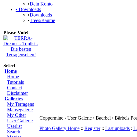
•
Dein Konto
•
Downloads
•
Downloads
•
Trees/Bäume
Please Vote!
Select
Home
Home
Tutorials
Contact
Disclaimer
Galleries
My Terragens
Mausegalerie
My Other
Coppermine › User Galerie › Baerbel › Bärbels P
User Gallerie
Userlist
Photo Gallery Home
::
Register
::
Last uploads
:
L
Search