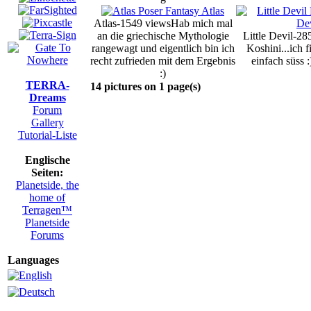
Atlas-1549 views
Hab mich mal
an die griechische Mythologie
Little Devil-28
rangewagt und eigentlich bin ich
Koshini...ich f
recht zufrieden mit dem Ergebnis
einfach süss :
:)
TERRA-
14 pictures on 1 page(s)
Dreams
Forum
Gallery
Tutorial-Liste
Englische
Seiten:
Planetside, the
home of
Terragen™
Planetside
Forums
Languages