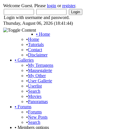
Welcome Guest. Please
login
or
register
.
Login with username and password.
Thursday, August 06, 2026 (18:41:44)
•
Home
•
Home
•
Tutorials
•
Contact
•
Disclaimer
•
Galleries
•
My Terragens
•
Mausegalerie
•
My Other
•
User Gallerie
•
Userlist
•
Search
•
Movies
•
Panoramas
•
Forums
•
Forums
•
New Posts
•
Search
•
Members options