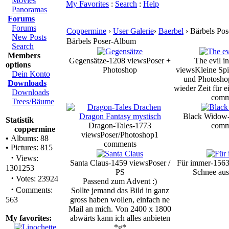
Movies
My Favorites
:
Search
:
Help
Panoramas
Forums
Forums
Coppermine
›
User Galerie
›
Baerbel
› Bärbels Po
New Posts
Bärbels Poser-Album
Search
Members
Gegensätze-1208 views
Poser +
The evil i
options
Photoshop
views
Kleine Spi
Dein Konto
und Photosho
Downloads
wieder Zeit für e
Downloads
comm
Trees/Bäume
Black Widow-
Statistik
Dragon-Tales-1773
comm
coppermine
views
Poser/Photoshop
1
•
Albums: 88
comments
•
Pictures: 815
·
Views:
Santa Claus-1459 views
Poser /
Für immer-1563
1301253
PS
Schnee au
·
Votes: 23924
Passend zum Advent :)
·
Comments:
Sollte jemand das Bild in ganz
563
gross haben wollen, einfach ne
Mail an mich. Von 2400 x 1800
My favorites:
abwärts kann ich alles anbieten
*g*