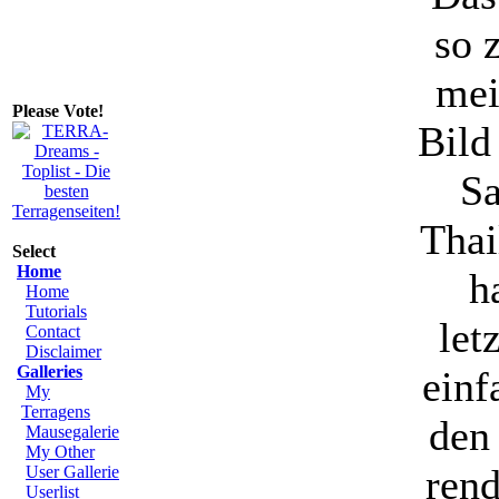
so 
mei
Please Vote!
Bild
Sa
Thai
Select
Home
h
Home
Tutorials
let
Contact
Disclaimer
Galleries
einf
My
Terragens
den
Mausegalerie
My Other
rend
User Gallerie
Userlist