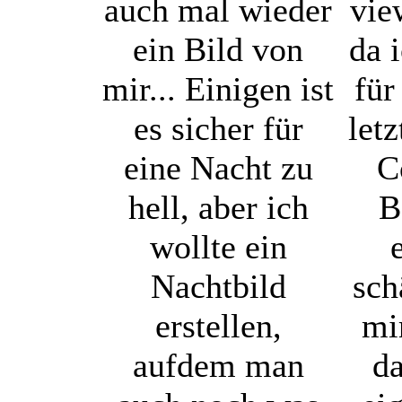
auch mal wieder
vie
ein Bild von
da 
mir... Einigen ist
für
es sicher für
let
eine Nacht zu
C
hell, aber ich
B
wollte ein
Nachtbild
sch
erstellen,
mi
aufdem man
da