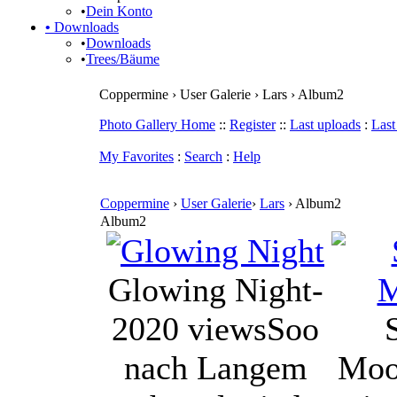
•
Dein Konto
•
Downloads
•
Downloads
•
Trees/Bäume
Coppermine › User Galerie › Lars › Album2
Photo Gallery Home
::
Register
::
Last uploads
:
Las
My Favorites
:
Search
:
Help
Coppermine
›
User Galerie
›
Lars
› Album2
Album2
Glowing Night-
2020 views
Soo
nach Langem
Moo