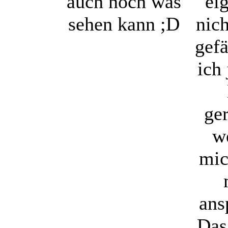
auch noch was
ei
sehen kann ;D
nich
gefä
ich 
ger
w
mic
ans
Das 