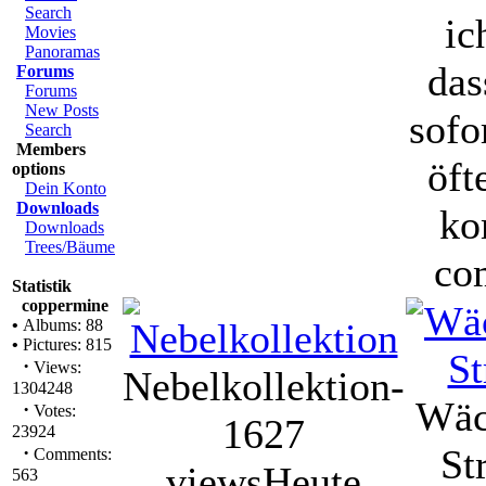
Search
ic
Movies
Panoramas
das
Forums
Forums
New Posts
sofo
Search
Members
öft
options
Dein Konto
Downloads
ko
Downloads
Trees/Bäume
co
Statistik
coppermine
•
Albums: 88
•
Pictures: 815
·
Views:
Nebelkollektion-
1304248
Wäc
·
Votes:
1627
23924
·
St
Comments:
views
Heute
563