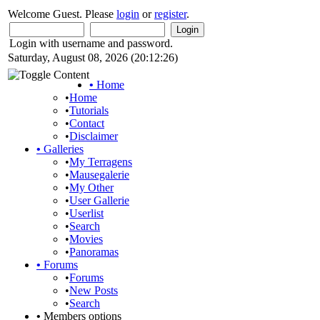
Welcome Guest. Please
login
or
register
.
Login with username and password.
Saturday, August 08, 2026 (20:12:26)
•
Home
•
Home
•
Tutorials
•
Contact
•
Disclaimer
•
Galleries
•
My Terragens
•
Mausegalerie
•
My Other
•
User Gallerie
•
Userlist
•
Search
•
Movies
•
Panoramas
•
Forums
•
Forums
•
New Posts
•
Search
•
Members options