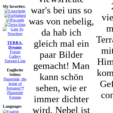
My favorites:
war's bei uns so
vi
was von nebelig,
m
da hab ich
Terr
gleich mal ein
TERRA-
Dreams
mi
paar Bilder
Forum
Gallery
Him
Tutorial-Liste
gemacht! Man
komb
Englische
kann schön
Seiten:
Planetside, the
Gef
home of
sehen, wie er
Terragen™
co
Planetside
immer dichter
Forums
Languages
wird. Nebel ist