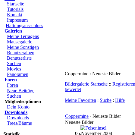
Startseite
Tutorials
Kontakt
Impressum
Haftungsausschluss
Galerien
Meine Terragens
Mausegalerie
Meine Sonstigen
Benutzeralben
Benutzerliste
Suchen
Movies
Coppermine › Neueste Bilder
Panoramen
Foren
Bildergalerie Startseite
::
Registriere
Foren
bewertet
Neue Beiträge
Suchen
Meine Favoriten
:
Suche
:
Hilfe
Mitgliedsoptionen
Dein Konto
Downloads
Coppermine
› Neueste Bilder
Downloads
Neueste Bilder
Trees/Bäume
06.November 2004
0
Statistik