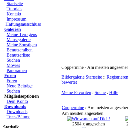
Startseite
Tutorials
Kontakt
Impressum
Haftungsausschluss
Galerien
Meine Terragens
Mausegalerie
Meine Sonstigen
Benutzeralben
Benutzerliste
Suchen
Movies
Coppermine › Am meisten angesehe
Panoramen
Foren
Bildergalerie Startseite
::
Registriere
Foren
bewertet
Neue Beiträge
Suchen
Meine Favoriten
:
Suche
:
Hilfe
Mitgliedsoptionen
Dein Konto
Downloads
Coppermine
› Am meisten angesehe
Downloads
Am meisten angesehen
Trees/Bäume
2504 x angesehen
Statistik