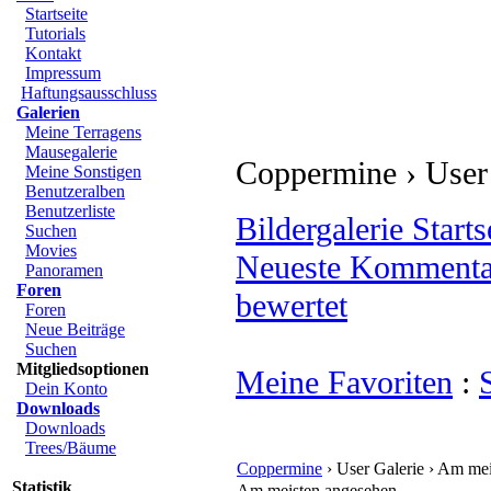
Startseite
Tutorials
Kontakt
Impressum
Haftungsausschluss
Galerien
Meine Terragens
Mausegalerie
Coppermine › User
Meine Sonstigen
Benutzeralben
Benutzerliste
Bildergalerie Starts
Suchen
Movies
Neueste Kommenta
Panoramen
Foren
bewertet
Foren
Neue Beiträge
Suchen
Mitgliedsoptionen
Meine Favoriten
:
Dein Konto
Downloads
Downloads
Trees/Bäume
Coppermine
› User Galerie › Am me
Statistik
Am meisten angesehen