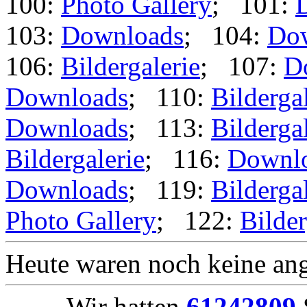
100:
Photo Gallery
; 101:
103:
Downloads
; 104:
Do
106:
Bildergalerie
; 107:
D
Downloads
; 110:
Bilderga
Downloads
; 113:
Bilderga
Bildergalerie
; 116:
Downl
Downloads
; 119:
Bilderga
Photo Gallery
; 122:
Bilder
Heute waren noch keine ang
Wir hatten
61242809