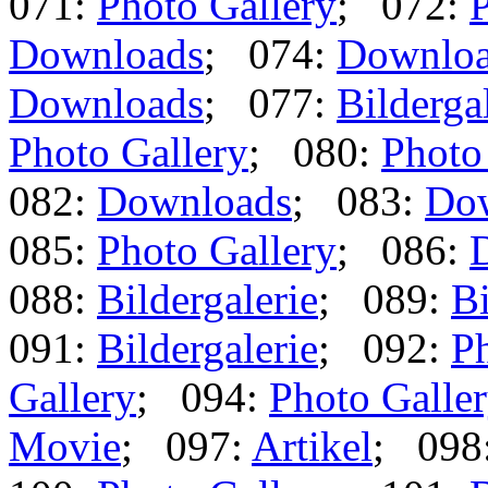
071:
Photo Gallery
; 072:
P
Downloads
; 074:
Downlo
Downloads
; 077:
Bilderga
Photo Gallery
; 080:
Photo
082:
Downloads
; 083:
Do
085:
Photo Gallery
; 086:
088:
Bildergalerie
; 089:
Bi
091:
Bildergalerie
; 092:
Ph
Gallery
; 094:
Photo Galle
Movie
; 097:
Artikel
; 098