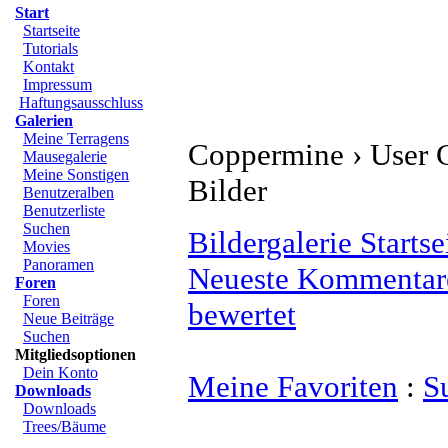
Start
Startseite
Tutorials
Kontakt
Impressum
Haftungsausschluss
Galerien
Meine Terragens
Coppermine › User G
Mausegalerie
Meine Sonstigen
Bilder
Benutzeralben
Benutzerliste
Suchen
Bildergalerie Startse
Movies
Panoramen
Neueste Kommentar
Foren
Foren
bewertet
Neue Beiträge
Suchen
Mitgliedsoptionen
Dein Konto
Meine Favoriten
:
S
Downloads
Downloads
Trees/Bäume