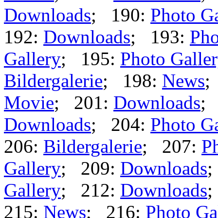
Downloads
; 190:
Photo Ga
192:
Downloads
; 193:
Pho
Gallery
; 195:
Photo Galle
Bildergalerie
; 198:
News
;
Movie
; 201:
Downloads
;
Downloads
; 204:
Photo Ga
206:
Bildergalerie
; 207:
Ph
Gallery
; 209:
Downloads
;
Gallery
; 212:
Downloads
;
215:
News
; 216:
Photo Ga