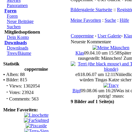
Movies
Panoramen
Bildergalerie Startseite
::
Registri
Foren
Foren
Meine Favoriten
:
Suche
:
Hilfe
Neue Beiträge
Suchen
Mitgliedsoptionen
Coppermine
›
User Galerie
›
Kla
Dein Konto
Neueste Kommentare
Downloads
Downloads
Klas
09.04.10 um 15:58
Später 
Trees/Bäume
rausgestellt: Männchen! Zum
Statistik
coppermine
•
Alben: 88
efi
18.06.07 um 12:11
Niiiiedli
•
Bilder: 815
würden Tingas Katze sicher 
·
Views: 1302054
Bipf
09.08.06 um 16:26
Was ist 
·
Votes: 23924
putzig! :maus:
·
Comments: 563
9 Bilder auf 1 Seite(n)
Meine Favoriten: