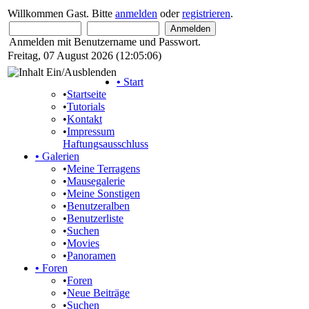
Willkommen Gast. Bitte
anmelden
oder
registrieren
.
Anmelden mit Benutzername und Passwort.
Freitag, 07 August 2026 (12:05:06)
•
Start
•
Startseite
•
Tutorials
•
Kontakt
•
Impressum
Haftungsausschluss
•
Galerien
•
Meine Terragens
•
Mausegalerie
•
Meine Sonstigen
•
Benutzeralben
•
Benutzerliste
•
Suchen
•
Movies
•
Panoramen
•
Foren
•
Foren
•
Neue Beiträge
•
Suchen