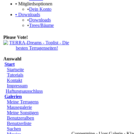
•
Mitgliedsoptionen
•
Dein Konto
•
Downloads
•
Downloads
•
Trees/Bäume
Please Vote!
Auswahl
Start
Startseite
Tutorials
Kontakt
Impressum
Haftungsausschluss
Galerien
Meine Terragens
Mausegalerie
Meine Sonstigen
Benutzeralben
Benutzerliste
Suchen
Coppermine › User Galerie › Kl