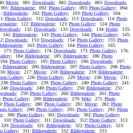
80:
Movie
; 081:
Downloads
; 082:
Downloads
; 083:
Downloads
;
 091:
Bildergalerie
; 092:
Photo Gallery
; 093:
Photo Gallery
; 094:
1:
Bildergalerie
; 102:
Photo Gallery
; 103:
Photo Gallery
; 104:
11:
Photo Gallery
; 112:
Downloads
; 113:
Downloads
; 114:
Photo
ergalerie
; 122:
Bildergalerie
; 123:
Photo Gallery
; 124:
Photo
Downloads
; 132:
Downloads
; 133:
Downloads
; 134:
Home
; 135:
; 142:
Bildergalerie
; 143:
Photo Gallery
; 144:
Photo Gallery
; 145:
52:
Downloads
; 153:
Downloads
; 154:
Photo Gallery
; 155:
Photo
Bildergalerie
; 163:
Photo Gallery
; 164:
Photo Gallery
; 165:
; 173:
Photo Gallery
; 174:
Downloads
; 175:
Photo Gallery
; 176:
allery
; 184:
Bildergalerie
; 185:
Bildergalerie
; 186:
Photo
194:
Photo Gallery
; 195:
Photo Gallery
; 196:
Downloads
; 197:
5:
Bildergalerie
; 206:
Bildergalerie
; 207:
Photo Gallery
; 208:
Photo
16:
Movie
; 217:
Movie
; 218:
Bildergalerie
; 219:
Bildergalerie
;
hoto Gallery
; 228:
Photo Gallery
; 229:
Movie
; 230:
Movie
; 231:
 238:
Photo Gallery
; 239:
Photo Gallery
; 240:
Photo Gallery
; 241:
 248:
Downloads
; 249:
Photo Gallery
; 250:
Bildergalerie
; 251:
wnloads
; 259:
Photo Gallery
; 260:
Bildergalerie
; 261:
Photo
8:
Photo Gallery
; 269:
Bildergalerie
; 270:
Wiki
; 271:
Photo
9:
Photo Gallery
; 280:
Photo Gallery
; 281:
Movie
; 282:
Photo
oto Gallery
; 290:
Photo Gallery
; 291:
Photo Gallery
; 292:
Photo
e
; 300:
Photo Gallery
; 301:
Downloads
; 302:
Photo Gallery
;
; 310:
Photo Gallery
; 311:
Downloads
; 312:
Photo Gallery
; 313:
 320:
Downloads
; 321:
Bildergalerie
; 322:
Photo Gallery
; 323:
o Gallery
; 331:
Bildergalerie
; 332:
Bildergalerie
; 333: