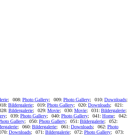
lerie
; 008:
Photo Gallery
; 009:
Photo Gallery
; 010:
Downloads
;
018:
Bildergalerie
; 019:
Photo Gallery
; 020:
Downloads
; 021:
028:
Bildergalerie
; 029:
Movie
; 030:
Movie
; 031:
Bildergalerie
;
ery
; 039:
Photo Gallery
; 040:
Photo Gallery
; 041:
Home
; 042:
hoto Gallery
; 050:
Photo Gallery
; 051:
Bildergalerie
; 052:
dergalerie
; 060:
Bildergalerie
; 061:
Downloads
; 062:
Photo
070:
Downloads
; 071:
Bildergalerie
; 072:
Photo Gallery
; 073: