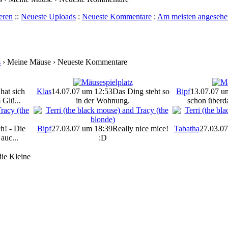
eren
::
Neueste Uploads
:
Neueste Kommentare
:
Am meisten angesehe
s
› Meine Mäuse › Neueste Kommentare
hat sich
Klas
14.07.07 um 12:53
Das Ding steht so
Bipf
13.07.07 u
 Glü...
in der Wohnung.
schon überda
ch! - Die
Bipf
27.03.07 um 18:39
Really nice mice!
Tabatha
27.03.07
auc...
:D
die Kleine