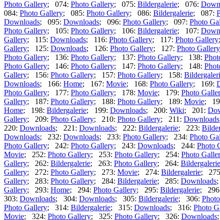
Photo Gallery
; 074:
Photo Gallery
; 075:
Bildergalerie
; 076:
Down
084:
Photo Gallery
; 085:
Photo Gallery
; 086:
Bildergalerie
; 087:
P
Downloads
; 095:
Downloads
; 096:
Photo Gallery
; 097:
Photo Gal
Photo Gallery
; 105:
Photo Gallery
; 106:
Bildergalerie
; 107:
Down
Gallery
; 115:
Downloads
; 116:
Photo Gallery
; 117:
Photo Gallery
Gallery
; 125:
Downloads
; 126:
Photo Gallery
; 127:
Photo Gallery
Photo Gallery
; 136:
Photo Gallery
; 137:
Photo Gallery
; 138:
Phot
Photo Gallery
; 146:
Photo Gallery
; 147:
Photo Gallery
; 148:
Phot
Gallery
; 156:
Photo Gallery
; 157:
Photo Gallery
; 158:
Bildergaler
Downloads
; 166:
Home
; 167:
Movie
; 168:
Photo Gallery
; 169:
Photo Gallery
; 177:
Photo Gallery
; 178:
Movie
; 179:
Photo Galle
Gallery
; 187:
Photo Gallery
; 188:
Photo Gallery
; 189:
Movie
; 19
Home
; 198:
Bildergalerie
; 199:
Downloads
; 200:
Wiki
; 201:
Dow
Gallery
; 209:
Photo Gallery
; 210:
Photo Gallery
; 211:
Downloads
220:
Downloads
; 221:
Downloads
; 222:
Bildergalerie
; 223:
Bilde
Downloads
; 232:
Downloads
; 233:
Photo Gallery
; 234:
Photo Gal
Photo Gallery
; 242:
Photo Gallery
; 243:
Downloads
; 244:
Photo 
Movie
; 252:
Photo Gallery
; 253:
Photo Gallery
; 254:
Photo Galle
Gallery
; 262:
Bildergalerie
; 263:
Photo Gallery
; 264:
Bildergaleri
Gallery
; 272:
Photo Gallery
; 273:
Movie
; 274:
Bildergalerie
; 27
Gallery
; 283:
Photo Gallery
; 284:
Bildergalerie
; 285:
Downloads
Gallery
; 293:
Home
; 294:
Photo Gallery
; 295:
Bildergalerie
; 296
303:
Downloads
; 304:
Downloads
; 305:
Bildergalerie
; 306:
Photo
Photo Gallery
; 314:
Bildergalerie
; 315:
Downloads
; 316:
Photo G
Movie
; 324:
Photo Gallery
; 325:
Photo Gallery
; 326:
Downloads