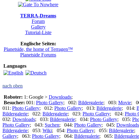
TERRA-Dreams
Forum
Gallery
Tutorial-Liste
Englische Seiten:
Planetside, the home of Terragen™
Planetside Forums
Languages
nach oben
Roboter:
1: Google >
Downloads
;
Besucher:
001:
Photo Gallery
; 002:
Bildergalerie
; 003:
Movie
; 0
011:
Photo Gallery
; 012:
Photo Gallery
; 013:
Bildergalerie
; 014:
B
Bildergalerie
; 022:
Bildergalerie
; 023:
Photo Gallery
; 024:
Photo 
032:
Downloads
; 033:
Bildergalerie
; 034:
Photo Gallery
; 035:
Pho
Photo Gallery
; 043:
Suchen
; 044:
Photo Gallery
; 045:
Downloads
Bildergalerie
; 053:
Wiki
; 054:
Photo Gallery
; 055:
Bildergalerie
; 
Gallery
; 063:
Photo Gallery
; 064:
Bildergalerie
; 065:
Bildergaleri