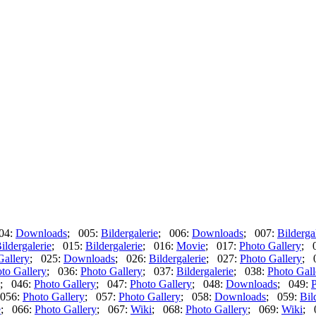
04:
Downloads
; 005:
Bildergalerie
; 006:
Downloads
; 007:
Bilderga
ildergalerie
; 015:
Bildergalerie
; 016:
Movie
; 017:
Photo Gallery
; 
Gallery
; 025:
Downloads
; 026:
Bildergalerie
; 027:
Photo Gallery
; 
to Gallery
; 036:
Photo Gallery
; 037:
Bildergalerie
; 038:
Photo Gall
; 046:
Photo Gallery
; 047:
Photo Gallery
; 048:
Downloads
; 049:
P
056:
Photo Gallery
; 057:
Photo Gallery
; 058:
Downloads
; 059:
Bil
e
; 066:
Photo Gallery
; 067:
Wiki
; 068:
Photo Gallery
; 069:
Wiki
; 