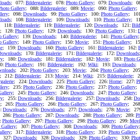
loads
; 077:
Bildergalerie
; 078:
Photo Gallery
; 079:
Downloads
; 0
hoto Gallery
; 088:
Bildergalerie
; 089:
Movie
; 090:
Photo Gallery
;
lery
; 098:
Downloads
; 99:
Photo Gallery
; 100:
Photo Gallery
; 10
loads
; 108:
Bildergalerie
; 109:
Downloads
; 110:
Photo Gallery
; 1
; 118:
Bildergalerie
; 119:
Bildergalerie
; 120:
Downloads
; 121:
Bild
; 128:
Photo Gallery
; 129:
Downloads
; 130:
Photo Gallery
; 131:
o Gallery
; 139:
Downloads
; 140:
Bildergalerie
; 141:
Photo Gallery
o Gallery
; 149:
Photo Gallery
; 150:
Movie
; 151:
Photo Gallery
; 1
ie
; 159:
Downloads
; 160:
Photo Gallery
; 161:
Bildergalerie
; 162:
Downloads
; 170:
Bildergalerie
; 171:
Bildergalerie
; 172:
Downloads
ry
; 180:
Downloads
; 181:
Bildergalerie
; 182:
Movie
; 183:
Photo G
0:
Photo Gallery
; 191:
Bildergalerie
; 192:
Wiki
; 193:
Downloads
; 
nloads
; 202:
Photo Gallery
; 203:
Movie
; 204:
Photo Gallery
; 20
; 212:
Bildergalerie
; 213:
Movie
; 214:
Wiki
; 215:
Bildergalerie
; 2
rgalerie
; 224:
Downloads
; 225:
Photo Gallery
; 226:
Home
; 227:
P
lery
; 235:
Photo Gallery
; 236:
Photo Gallery
; 237:
Photo Gallery
;
Gallery
; 245:
Photo Gallery
; 246:
Downloads
; 247:
Photo Gallery
;
ry
; 255:
Downloads
; 256:
Bildergalerie
; 257:
Downloads
; 258:
Do
e
; 265:
Photo Gallery
; 266:
Photo Gallery
; 267:
Photo Gallery
; 26
5:
Downloads
; 276:
Downloads
; 277:
Downloads
; 278:
Movie
; 27
; 286:
Photo Gallery
; 287:
Downloads
; 288:
Photo Gallery
; 289:
Ph
:
Photo Gallery
; 297:
Photo Gallery
; 298:
Photo Gallery
; 299:
Movi
 Gallery
; 307:
Photo Gallery
; 308:
Downloads
; 309:
Photo Gallery
allery
; 317:
Bildergalerie
; 318:
Photo Gallery
; 319:
Photo Gallery
;
; 327:
Downloads
; 328:
Downloads
; 329:
Photo Gallery
; 330:
Phot