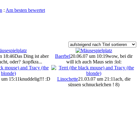
n
:
Am besten bewertet
m 18:46
Das Ding ist aber
Baerbel
20.06.07 um 10:19
wow, bei dir
cht, oder? :kopfkra...
will ich auch Maus sein :lol:
 um 15:11
knuddelig!!! :D
Linochette
21.03.07 um 21:11
ach, die
süssen schnuckelchen ! 8)