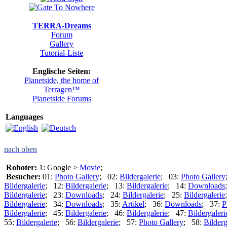
TERRA-Dreams
Forum
Gallery
Tutorial-Liste
Englische Seiten:
Planetside, the home of
Terragen™
Planetside Forums
Languages
nach oben
Roboter:
1: Google >
Movie
;
Besucher:
01:
Photo Gallery
; 02:
Bildergalerie
; 03:
Photo Gallery
Bildergalerie
; 12:
Bildergalerie
; 13:
Bildergalerie
; 14:
Downloads
Bildergalerie
; 23:
Downloads
; 24:
Bildergalerie
; 25:
Bildergalerie
Bildergalerie
; 34:
Downloads
; 35:
Artikel
; 36:
Downloads
; 37:
P
Bildergalerie
; 45:
Bildergalerie
; 46:
Bildergalerie
; 47:
Bildergaleri
55:
Bildergalerie
; 56:
Bildergalerie
; 57:
Photo Gallery
; 58:
Bilderg