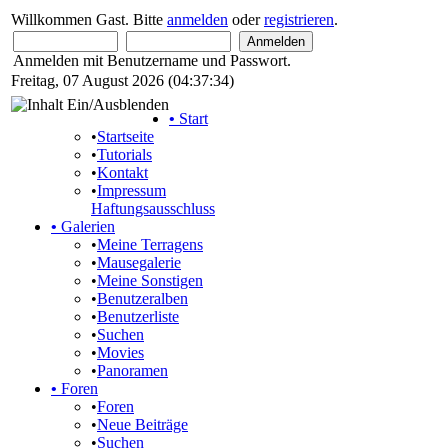
Willkommen Gast. Bitte
anmelden
oder
registrieren
.
Anmelden mit Benutzername und Passwort.
Freitag, 07 August 2026 (04:37:34)
•
Start
•
Startseite
•
Tutorials
•
Kontakt
•
Impressum
Haftungsausschluss
•
Galerien
•
Meine Terragens
•
Mausegalerie
•
Meine Sonstigen
•
Benutzeralben
•
Benutzerliste
•
Suchen
•
Movies
•
Panoramen
•
Foren
•
Foren
•
Neue Beiträge
•
Suchen