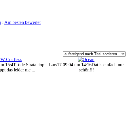
n
:
Am besten bewertet
um 15:41
Tolle Strata :top:
Lars
17.09.04 um 14:16
Dat is einfach nur
pt das leider nie ...
schön!!!