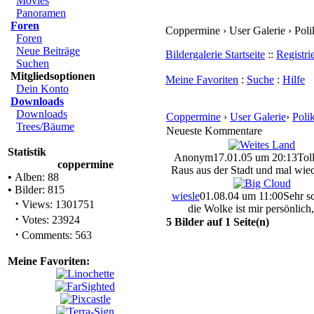
Movies
Panoramen
Foren
Coppermine › User Galerie › Pol
Foren
Neue Beiträge
Bildergalerie Startseite
::
Registri
Suchen
Mitgliedsoptionen
Meine Favoriten
:
Suche
:
Hilfe
Dein Konto
Downloads
Downloads
Coppermine
›
User Galerie
›
Poli
Trees/Bäume
Neueste Kommentare
Statistik
Anonym
17.01.05 um 20:13
Tol
coppermine
Raus aus der Stadt und mal wiede
•
Alben: 88
•
Bilder: 815
wiesle
01.08.04 um 11:00
Sehr s
·
Views: 1301751
die Wolke ist mir persönlich,
·
Votes: 23924
5 Bilder auf 1 Seite(n)
·
Comments: 563
Meine Favoriten: