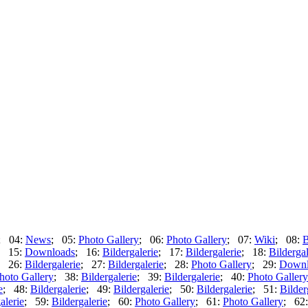
; 04:
News
; 05:
Photo Gallery
; 06:
Photo Gallery
; 07:
Wiki
; 08:
B
; 15:
Downloads
; 16:
Bildergalerie
; 17:
Bildergalerie
; 18:
Bildergal
; 26:
Bildergalerie
; 27:
Bildergalerie
; 28:
Photo Gallery
; 29:
Downl
hoto Gallery
; 38:
Bildergalerie
; 39:
Bildergalerie
; 40:
Photo Gallery
e
; 48:
Bildergalerie
; 49:
Bildergalerie
; 50:
Bildergalerie
; 51:
Bilder
alerie
; 59:
Bildergalerie
; 60:
Photo Gallery
; 61:
Photo Gallery
; 62