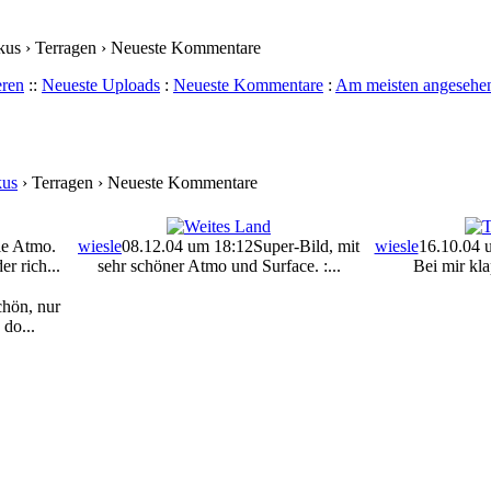
ikus › Terragen › Neueste Kommentare
eren
::
Neueste Uploads
:
Neueste Kommentare
:
Am meisten angesehe
kus
› Terragen › Neueste Kommentare
le Atmo.
wiesle
08.12.04 um 18:12
Super-Bild, mit
wiesle
16.10.04 
r rich...
sehr schöner Atmo und Surface. :...
Bei mir klap
chön, nur
 do...