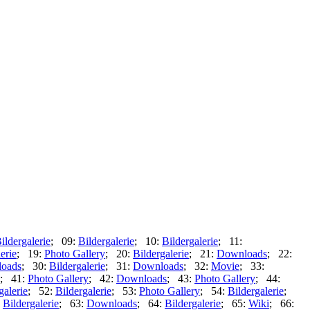
ildergalerie
; 09:
Bildergalerie
; 10:
Bildergalerie
; 11:
erie
; 19:
Photo Gallery
; 20:
Bildergalerie
; 21:
Downloads
; 22:
oads
; 30:
Bildergalerie
; 31:
Downloads
; 32:
Movie
; 33:
; 41:
Photo Gallery
; 42:
Downloads
; 43:
Photo Gallery
; 44:
galerie
; 52:
Bildergalerie
; 53:
Photo Gallery
; 54:
Bildergalerie
;
:
Bildergalerie
; 63:
Downloads
; 64:
Bildergalerie
; 65:
Wiki
; 66: