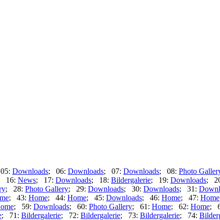
 05:
Downloads
; 06:
Downloads
; 07:
Downloads
; 08:
Photo Galler
; 16:
News
; 17:
Downloads
; 18:
Bildergalerie
; 19:
Downloads
; 2
ry
; 28:
Photo Gallery
; 29:
Downloads
; 30:
Downloads
; 31:
Downl
me
; 43:
Home
; 44:
Home
; 45:
Downloads
; 46:
Home
; 47:
Home
ome
; 59:
Downloads
; 60:
Photo Gallery
; 61:
Home
; 62:
Home
; 
e
; 71:
Bildergalerie
; 72:
Bildergalerie
; 73:
Bildergalerie
; 74:
Bilder