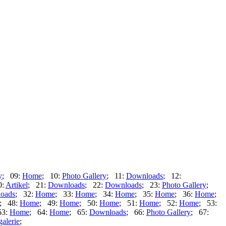
y
; 09:
Home
; 10:
Photo Gallery
; 11:
Downloads
; 12:
0:
Artikel
; 21:
Downloads
; 22:
Downloads
; 23:
Photo Gallery
;
oads
; 32:
Home
; 33:
Home
; 34:
Home
; 35:
Home
; 36:
Home
;
; 48:
Home
; 49:
Home
; 50:
Home
; 51:
Home
; 52:
Home
; 53:
63:
Home
; 64:
Home
; 65:
Downloads
; 66:
Photo Gallery
; 67:
galerie
;