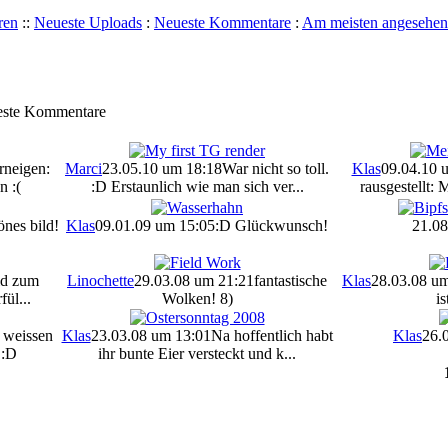
ren
::
Neueste Uploads
:
Neueste Kommentare
:
Am meisten angesehen
ueste Kommentare
rneigen:
Marci
23.05.10 um 18:18
War nicht so toll.
Klas
09.04.10 
n :(
:D Erstaunlich wie man sich ver...
rausgestellt:
önes bild!
Klas
09.01.09 um 15:05
:D Glückwunsch!
21.08
ld zum
Linochette
29.03.08 um 21:21
fantastische
Klas
28.03.08 u
fül...
Wolken! 8)
is
 weissen
Klas
23.03.08 um 13:01
Na hoffentlich habt
Klas
26.
 :D
ihr bunte Eier versteckt und k...