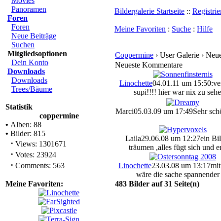
Movies
Panoramen
Bildergalerie Startseite
::
Registrie
Foren
Foren
Meine Favoriten
:
Suche
:
Hilfe
Neue Beiträge
Suchen
Mitgliedsoptionen
Coppermine
› User Galerie › Ne
Dein Konto
Neueste Kommentare
Downloads
Downloads
Linochette
04.01.11 um 15:50
:ve
Trees/Bäume
supi!!!! hier war nix zu sehe
Statistik
Marci
05.03.09 um 17:49
Sehr sch
coppermine
•
Alben: 88
•
Bilder: 815
Laila
29.06.08 um 12:27
ein Bi
·
Views: 1301671
träumen ,alles fügt sich und er
·
Votes: 23924
·
Comments: 563
Linochette
23.03.08 um 13:17
mit
wäre die sache spannender
Meine Favoriten:
483 Bilder auf 31 Seite(n)