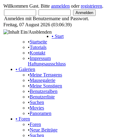
Willkommen Gast. Bitte
anmelden
oder
registrieren
.
Anmelden mit Benutzername und Passwort.
Freitag, 07 August 2026 (03:06:39)
•
Start
•
Startseite
•
Tutorials
•
Kontakt
•
Impressum
Haftungsausschluss
•
Galerien
•
Meine Terragens
•
Mausegalerie
•
Meine Sonstigen
•
Benutzeralben
•
Benutzerliste
•
Suchen
•
Movies
•
Panoramen
•
Foren
•
Foren
•
Neue Beiträge
•
Suchen