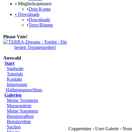
•
Mitgliedsoptionen
•
Dein Konto
•
Downloads
•
Downloads
•
Trees/Bäume
Please Vote!
Auswahl
Start
Startseite
Tutorials
Kontakt
Impressum
Haftungsausschluss
Galerien
Meine Terragens
Mausegalerie
Meine Sonstigen
Benutzeralben
Benutzerliste
Suchen
Coppermine › User Galerie › Ne