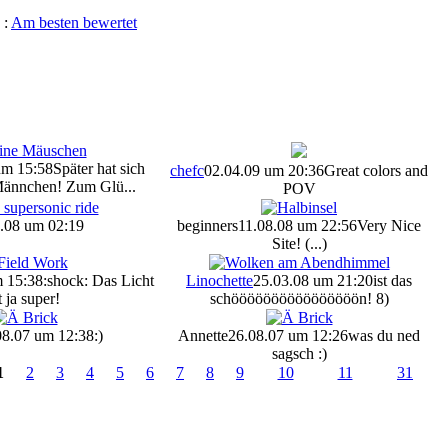
:
Am besten bewertet
um 15:58
Später hat sich
chefc
02.04.09 um 20:36
Great colors and
 Männchen! Zum Glü...
POV
.08 um 02:19
beginners
11.08.08 um 22:56
Very Nice
Site! (...)
m 15:38
:shock: Das Licht
Linochette
25.03.08 um 21:20
ist das
t ja super!
schöööööööööööööööön! 8)
08.07 um 12:38
:)
Annette
26.08.07 um 12:26
was du ned
sagsch :)
1
2
3
4
5
6
7
8
9
10
11
31