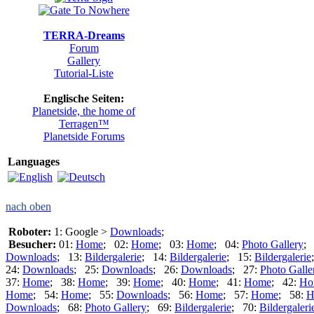
TERRA-Dreams
Forum
Gallery
Tutorial-Liste
Englische Seiten:
Planetside, the home of
Terragen™
Planetside Forums
Languages
nach oben
Roboter:
1: Google >
Downloads
;
Besucher:
01:
Home
; 02:
Home
; 03:
Home
; 04:
Photo Gallery
;
Downloads
; 13:
Bildergalerie
; 14:
Bildergalerie
; 15:
Bildergalerie
24:
Downloads
; 25:
Downloads
; 26:
Downloads
; 27:
Photo Galle
37:
Home
; 38:
Home
; 39:
Home
; 40:
Home
; 41:
Home
; 42:
Ho
Home
; 54:
Home
; 55:
Downloads
; 56:
Home
; 57:
Home
; 58:
H
Downloads
; 68:
Photo Gallery
; 69:
Bildergalerie
; 70:
Bildergaleri