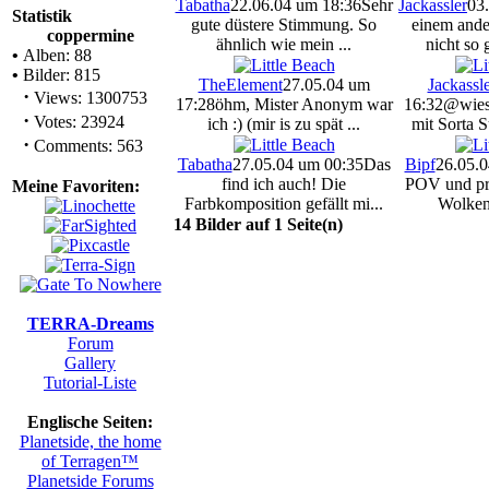
Tabatha
22.06.04 um 18:36
Sehr
Jackassler
03
Statistik
gute düstere Stimmung. So
einem ande
coppermine
ähnlich wie mein ...
nicht so 
•
Alben: 88
•
Bilder: 815
TheElement
27.05.04 um
Jackassl
·
Views: 1300753
17:28
öhm, Mister Anonym war
16:32
@wiesl
·
Votes: 23924
ich :) (mir is zu spät ...
mit Sorta S
·
Comments: 563
Tabatha
27.05.04 um 00:35
Das
Bipf
26.05.0
find ich auch! Die
POV und pr
Meine Favoriten:
Farbkomposition gefällt mi...
Wolken 
14 Bilder auf 1 Seite(n)
TERRA-Dreams
Forum
Gallery
Tutorial-Liste
Englische Seiten:
Planetside, the home
of Terragen™
Planetside Forums