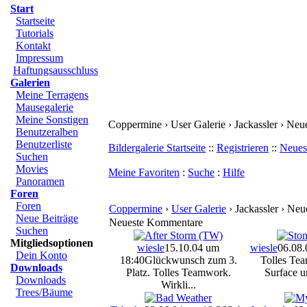
Start
Startseite
Tutorials
Kontakt
Impressum
Haftungsausschluss
Galerien
Meine Terragens
Mausegalerie
Meine Sonstigen
Coppermine › User Galerie › Jackassler › Ne
Benutzeralben
Benutzerliste
Bildergalerie Startseite
::
Registrieren
::
Neues
Suchen
Movies
Meine Favoriten
:
Suche
:
Hilfe
Panoramen
Foren
Foren
Coppermine
›
User Galerie
› Jackassler › Ne
Neue Beiträge
Neueste Kommentare
Suchen
Mitgliedsoptionen
wiesle
15.10.04 um
wiesle
06.08.
Dein Konto
18:40
Glückwunsch zum 3.
Tolles Tea
Downloads
Platz. Tolles Teamwork.
Surface u
Downloads
Wirkli...
Trees/Bäume