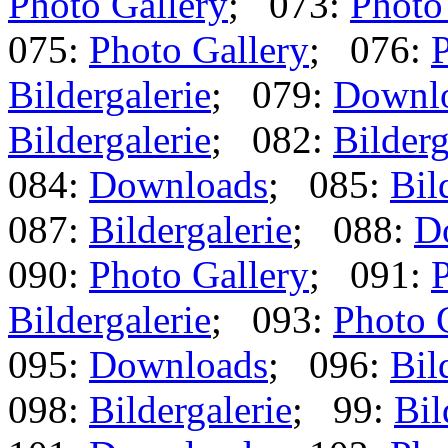
Photo Gallery
; 073:
Photo
075:
Photo Gallery
; 076:
P
Bildergalerie
; 079:
Downl
Bildergalerie
; 082:
Bilderg
084:
Downloads
; 085:
Bil
087:
Bildergalerie
; 088:
D
090:
Photo Gallery
; 091:
P
Bildergalerie
; 093:
Photo 
095:
Downloads
; 096:
Bil
098:
Bildergalerie
; 99:
Bil