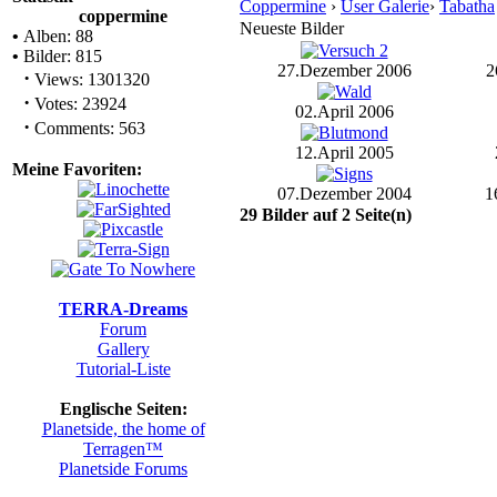
Coppermine
›
User Galerie
›
Tabatha
coppermine
Neueste Bilder
•
Alben: 88
•
Bilder: 815
27.Dezember 2006
2
·
Views: 1301320
·
Votes: 23924
02.April 2006
·
Comments: 563
12.April 2005
Meine Favoriten:
07.Dezember 2004
1
29 Bilder auf 2 Seite(n)
TERRA-Dreams
Forum
Gallery
Tutorial-Liste
Englische Seiten:
Planetside, the home of
Terragen™
Planetside Forums