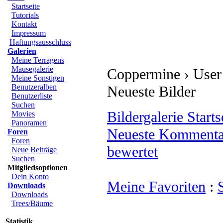
Startseite
Tutorials
Kontakt
Impressum
Haftungsausschluss
Galerien
Meine Terragens
Mausegalerie
Coppermine › User G
Meine Sonstigen
Benutzeralben
Neueste Bilder
Benutzerliste
Suchen
Bildergalerie Starts
Movies
Panoramen
Neueste Kommenta
Foren
Foren
bewertet
Neue Beiträge
Suchen
Mitgliedsoptionen
Dein Konto
Meine Favoriten
:
Downloads
Downloads
Trees/Bäume
Statistik