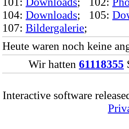
101:
Downloads
; 102:
Pho
104:
Downloads
; 105:
Do
107:
Bildergalerie
;
Heute waren noch keine ang
Wir hatten
61118355
S
Interactive software releas
Priv