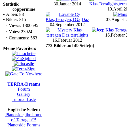
30.Januar 2014
Statistik
19.April 2
coppermine
•
Alben: 88
•
Bilder: 815
07.August 
·
04.September 2012
Views: 1300595
·
Votes: 23924
16.Februar 
·
Comments: 563
16.Februar 2012
772 Bilder auf 49 Seite(n)
Meine Favoriten:
TERRA-Dreams
Forum
Gallery
Tutorial-Liste
Englische Seiten:
Planetside, the home
of Terragen™
Planetside Forums