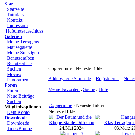
Start
Startseite
Tutorials
Kontakt
Impressum
Haftungsausschluss
Galerien
Meine Terragens
Mausegalerie
Meine Sonstigen
Benutzeralben
Benutzerliste
Coppermine › Neueste Bilder
Suchen
Movies
Bildergalerie Startseite
::
Registrieren
::
Neues
Panoramen
Foren
Meine Favoriten
:
Suche
:
Hilfe
Foren
Neue Beiträge
Suchen
Coppermine
› Neueste Bilder
Mitgliedsoptionen
Neueste Bilder
Dein Konto
Downloads
Downloads
24.Mai 2024
03.März 2
Trees/Bäume