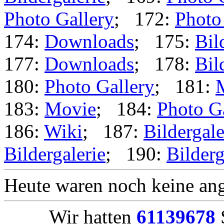
Photo Gallery
; 172:
Photo
174:
Downloads
; 175:
Bil
177:
Downloads
; 178:
Bil
180:
Photo Gallery
; 181:
183:
Movie
; 184:
Photo G
186:
Wiki
; 187:
Bildergale
Bildergalerie
; 190:
Bilderg
Heute waren noch keine ang
Wir hatten
61139678
S