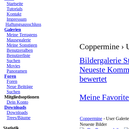
Startseite
Tutorials
Kontakt
Impressum
Haftungsausschluss
Galerien
Meine Terragens
Mausegalerie
Coppermine › U
Meine Sonstigen
Benutzeralben
Benutzerliste
Bildergalerie St
Suchen
Movies
Neueste Komm
Panoramen
Foren
bewertet
Foren
Neue Beiträge
Suchen
Meine Favorit
Mitgliedsoptionen
Dein Konto
Downloads
Downloads
Trees/Bäume
Coppermine
› User Galerie
Neueste Bilder
Statistik