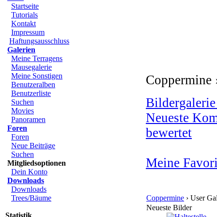
Startseite
Tutorials
Kontakt
Impressum
Haftungsausschluss
Galerien
Meine Terragens
Mausegalerie
Meine Sonstigen
Coppermine ›
Benutzeralben
Benutzerliste
Bildergalerie
Suchen
Movies
Neueste Kom
Panoramen
Foren
bewertet
Foren
Neue Beiträge
Suchen
Meine Favori
Mitgliedsoptionen
Dein Konto
Downloads
Downloads
Trees/Bäume
Coppermine
› User Gal
Neueste Bilder
Statistik