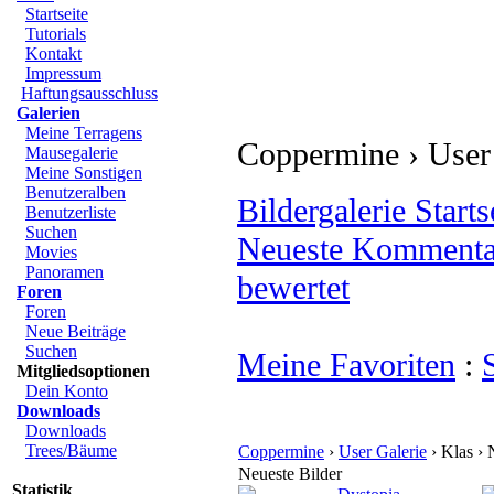
Startseite
Tutorials
Kontakt
Impressum
Haftungsausschluss
Galerien
Meine Terragens
Coppermine › User 
Mausegalerie
Meine Sonstigen
Benutzeralben
Bildergalerie Starts
Benutzerliste
Suchen
Neueste Kommenta
Movies
Panoramen
bewertet
Foren
Foren
Neue Beiträge
Suchen
Meine Favoriten
:
Mitgliedsoptionen
Dein Konto
Downloads
Downloads
Trees/Bäume
Coppermine
›
User Galerie
› Klas › 
Neueste Bilder
Statistik