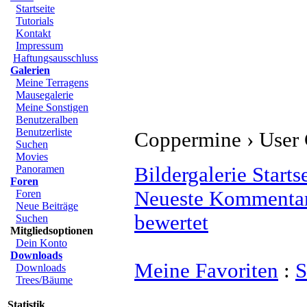
Startseite
Tutorials
Kontakt
Impressum
Haftungsausschluss
Galerien
Meine Terragens
Mausegalerie
Meine Sonstigen
Benutzeralben
Benutzerliste
Coppermine › User G
Suchen
Movies
Panoramen
Bildergalerie Starts
Foren
Neueste Kommenta
Foren
Neue Beiträge
bewertet
Suchen
Mitgliedsoptionen
Dein Konto
Downloads
Meine Favoriten
:
S
Downloads
Trees/Bäume
Statistik