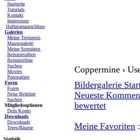
Startseite
Tutorials
Kontakt
Impressum
Haftungsausschluss
Galerien
Meine Terragens
Mausegalerie
Meine Sonstigen
Benutzeralben
Benutzerliste
Suchen
Coppermine › User
Movies
Panoramen
Bildergalerie Star
Foren
Foren
Neueste Kommen
Neue Beiträge
Suchen
bewertet
Mitgliedsoptionen
Dein Konto
Downloads
Downloads
Meine Favoriten
Trees/Bäume
Statistik