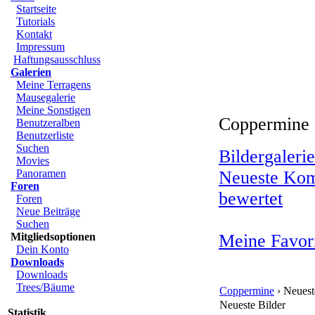
Startseite
Tutorials
Kontakt
Impressum
Haftungsausschluss
Galerien
Meine Terragens
Mausegalerie
Meine Sonstigen
Coppermine 
Benutzeralben
Benutzerliste
Suchen
Bildergalerie
Movies
Panoramen
Neueste Ko
Foren
bewertet
Foren
Neue Beiträge
Suchen
Mitgliedsoptionen
Meine Favor
Dein Konto
Downloads
Downloads
Trees/Bäume
Coppermine
› Neuest
Neueste Bilder
Statistik