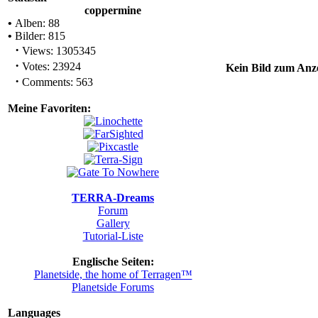
coppermine
•
Alben: 88
•
Bilder: 815
·
Views: 1305345
·
Votes: 23924
Kein Bild zum Anze
·
Comments: 563
Meine Favoriten:
TERRA-Dreams
Forum
Gallery
Tutorial-Liste
Englische Seiten:
Planetside, the home of Terragen™
Planetside Forums
Languages