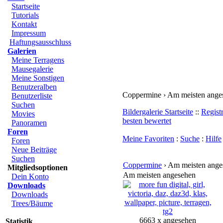
Startseite
Tutorials
Kontakt
Impressum
Haftungsausschluss
Galerien
Meine Terragens
Mausegalerie
Meine Sonstigen
Benutzeralben
Coppermine › Am meisten ange
Benutzerliste
Suchen
Bildergalerie Startseite
::
Regist
Movies
besten bewertet
Panoramen
Foren
Meine Favoriten
:
Suche
:
Hilfe
Foren
Neue Beiträge
Suchen
Coppermine
› Am meisten ange
Mitgliedsoptionen
Am meisten angesehen
Dein Konto
Downloads
Downloads
Trees/Bäume
6663 x angesehen
Statistik