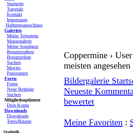
Startseite
Tutorials
Kontakt
Impressum
Haftungsausschluss
Galerien
Meine Terragens
Mausegalerie
Meine Sonstigen
Benutzeralben
Coppermine › User 
Benutzerliste
Suchen
meisten angesehen
Movies
Panoramen
Bildergalerie Starts
Foren
Foren
Neueste Kommenta
Neue Beiträge
Suchen
bewertet
Mitgliedsoptionen
Dein Konto
Downloads
Downloads
Meine Favoriten
:
Trees/Bäume
Statistik