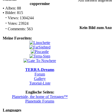
Am meisten angeseh
coppermine
•
Alben: 88
•
Bilder: 815
·
Views: 1304244
·
Votes: 23924
Kein Bild zum Anze
·
Comments: 563
Meine Favoriten:
TERRA-Dreams
Forum
Gallery
Tutorial-Liste
Englische Seiten:
Planetside, the home of Terragen™
Planetside Forums
Languages