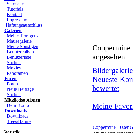
Startseite
Tutorials
Kontakt
Impressum
Haftungsausschluss
Galerien
Meine Terragens
Mausegalerie
Coppermine ›
Meine Sonstigen
Benutzeralben
angesehen
Benutzerliste
Suchen
Movies
Bildergalerie
Panoramen
Neueste Ko
Foren
Foren
bewertet
Neue Beiträge
Suchen
Mitgliedsoptionen
Meine Favor
Dein Konto
Downloads
Downloads
Trees/Bäume
Coppermine
›
User G
Statistik