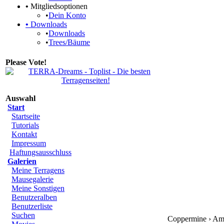
•
Mitgliedsoptionen
•
Dein Konto
•
Downloads
•
Downloads
•
Trees/Bäume
Please Vote!
Auswahl
Start
Startseite
Tutorials
Kontakt
Impressum
Haftungsausschluss
Galerien
Meine Terragens
Mausegalerie
Meine Sonstigen
Benutzeralben
Benutzerliste
Suchen
Coppermine › Am