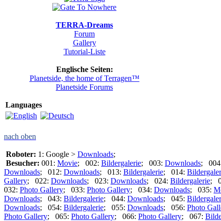
TERRA-Dreams
Forum
Gallery
Tutorial-Liste
Englische Seiten:
Planetside, the home of Terragen™
Planetside Forums
Languages
nach oben
Roboter:
1: Google >
Downloads
;
Besucher:
001:
Movie
; 002:
Bildergalerie
; 003:
Downloads
; 004
Downloads
; 012:
Downloads
; 013:
Bildergalerie
; 014:
Bildergaler
Gallery
; 022:
Downloads
; 023:
Downloads
; 024:
Bildergalerie
; 
032:
Photo Gallery
; 033:
Photo Gallery
; 034:
Downloads
; 035:
M
Downloads
; 043:
Bildergalerie
; 044:
Downloads
; 045:
Bildergaler
Downloads
; 054:
Bildergalerie
; 055:
Downloads
; 056:
Photo Gall
Photo Gallery
; 065:
Photo Gallery
; 066:
Photo Gallery
; 067:
Bilde