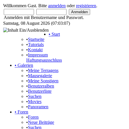
Willkommen Gast. Bitte
anmelden
oder
registrieren
.
Anmelden mit Benutzername und Passwort.
Samstag, 08 August 2026 (07:03:07)
•
Start
•
Startseite
•
Tutorials
•
Kontakt
•
Impressum
Haftungsausschluss
•
Galerien
•
Meine Terragens
•
Mausegalerie
•
Meine Sonstigen
•
Benutzeralben
•
Benutzerliste
•
Suchen
•
Movies
•
Panoramen
•
Foren
•
Foren
•
Neue Beiträge
•
Suchen