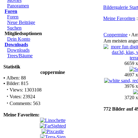
Movies
Panoramen
Bildergalerie Start
Foren
Foren
Meine Favoriten
Neue Beiträge
Suchen
Mitgliedsoptionen
Coppermine
› Am
Dein Konto
Am meisten ange
Downloads
Downloads
Trees/Bäume
6659 x
Statistik
coppermine
4697 x
•
Alben: 88
•
Bilder: 815
3976 x
·
Views: 1303108
·
Votes: 23924
3720 x
·
Comments: 563
772 Bilder auf 49
Meine Favoriten: