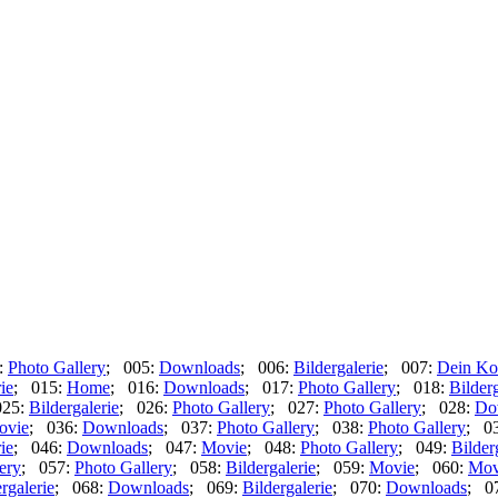
:
Photo Gallery
; 005:
Downloads
; 006:
Bildergalerie
; 007:
Dein Ko
ie
; 015:
Home
; 016:
Downloads
; 017:
Photo Gallery
; 018:
Bilderg
025:
Bildergalerie
; 026:
Photo Gallery
; 027:
Photo Gallery
; 028:
Do
ovie
; 036:
Downloads
; 037:
Photo Gallery
; 038:
Photo Gallery
; 0
ie
; 046:
Downloads
; 047:
Movie
; 048:
Photo Gallery
; 049:
Bilder
ery
; 057:
Photo Gallery
; 058:
Bildergalerie
; 059:
Movie
; 060:
Mov
rgalerie
; 068:
Downloads
; 069:
Bildergalerie
; 070:
Downloads
; 0