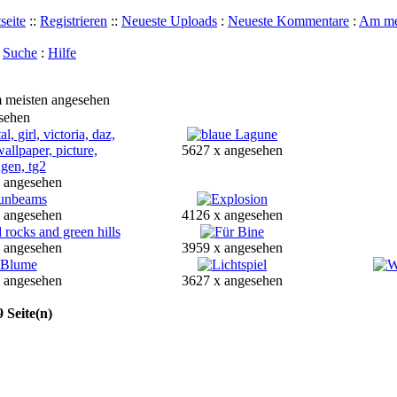
seite
::
Registrieren
::
Neueste Uploads
:
Neueste Kommentare
:
Am me
:
Suche
:
Hilfe
 meisten angesehen
sehen
5627 x angesehen
 angesehen
 angesehen
4126 x angesehen
 angesehen
3959 x angesehen
 angesehen
3627 x angesehen
 Seite(n)