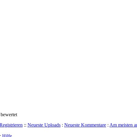
 bewertet
Registrieren
::
Neueste Uploads
:
Neueste Kommentare
:
Am meisten a
:
Hilfe