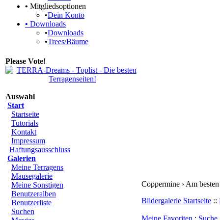
•
Mitgliedsoptionen
•
Dein Konto
•
Downloads
•
Downloads
•
Trees/Bäume
Please Vote!
Auswahl
Start
Startseite
Tutorials
Kontakt
Impressum
Haftungsausschluss
Galerien
Meine Terragens
Mausegalerie
Coppermine › Am besten
Meine Sonstigen
Benutzeralben
Bildergalerie Startseite
::
Benutzerliste
Suchen
Meine Favoriten
:
Suche