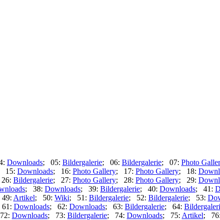
4:
Downloads
; 05:
Bildergalerie
; 06:
Bildergalerie
; 07:
Photo Galle
; 15:
Downloads
; 16:
Photo Gallery
; 17:
Photo Gallery
; 18:
Downl
 26:
Bildergalerie
; 27:
Photo Gallery
; 28:
Photo Gallery
; 29:
Downl
wnloads
; 38:
Downloads
; 39:
Bildergalerie
; 40:
Downloads
; 41:
D
 49:
Artikel
; 50:
Wiki
; 51:
Bildergalerie
; 52:
Bildergalerie
; 53:
Dow
 61:
Downloads
; 62:
Downloads
; 63:
Bildergalerie
; 64:
Bildergaler
72:
Downloads
; 73:
Bildergalerie
; 74:
Downloads
; 75:
Artikel
; 76