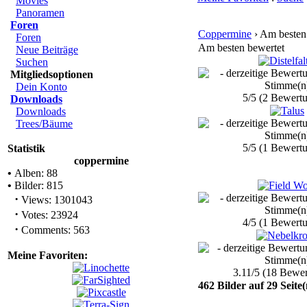
Movies
Panoramen
Foren
Coppermine
› Am besten
Foren
Am besten bewertet
Neue Beiträge
Suchen
Mitgliedsoptionen
Dein Konto
5/5 (2 Bewert
Downloads
Downloads
Trees/Bäume
5/5 (1 Bewert
Statistik
coppermine
•
Alben: 88
•
Bilder: 815
·
Views: 1301043
·
Votes: 23924
4/5 (1 Bewert
·
Comments: 563
Meine Favoriten:
3.11/5 (18 Bewe
462 Bilder auf 29 Seite(