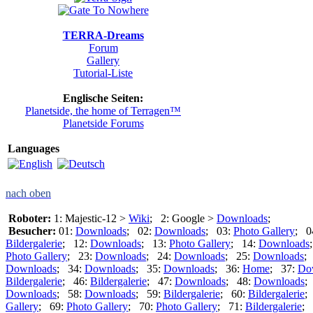
TERRA-Dreams
Forum
Gallery
Tutorial-Liste
Englische Seiten:
Planetside, the home of Terragen™
Planetside Forums
Languages
nach oben
Roboter:
1: Majestic-12 >
Wiki
; 2: Google >
Downloads
;
Besucher:
01:
Downloads
; 02:
Downloads
; 03:
Photo Gallery
; 0
Bildergalerie
; 12:
Downloads
; 13:
Photo Gallery
; 14:
Downloads
Photo Gallery
; 23:
Downloads
; 24:
Downloads
; 25:
Downloads
;
Downloads
; 34:
Downloads
; 35:
Downloads
; 36:
Home
; 37:
Do
Bildergalerie
; 46:
Bildergalerie
; 47:
Downloads
; 48:
Downloads
;
Downloads
; 58:
Downloads
; 59:
Bildergalerie
; 60:
Bildergalerie
;
Gallery
; 69:
Photo Gallery
; 70:
Photo Gallery
; 71:
Bildergalerie
; 