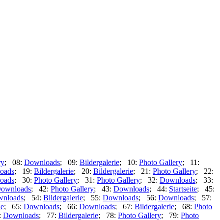
ry
; 08:
Downloads
; 09:
Bildergalerie
; 10:
Photo Gallery
; 11:
oads
; 19:
Bildergalerie
; 20:
Bildergalerie
; 21:
Photo Gallery
; 22:
oads
; 30:
Photo Gallery
; 31:
Photo Gallery
; 32:
Downloads
; 33:
ownloads
; 42:
Photo Gallery
; 43:
Downloads
; 44:
Startseite
; 45:
nloads
; 54:
Bildergalerie
; 55:
Downloads
; 56:
Downloads
; 57:
ie
; 65:
Downloads
; 66:
Downloads
; 67:
Bildergalerie
; 68:
Photo
:
Downloads
; 77:
Bildergalerie
; 78:
Photo Gallery
; 79:
Photo