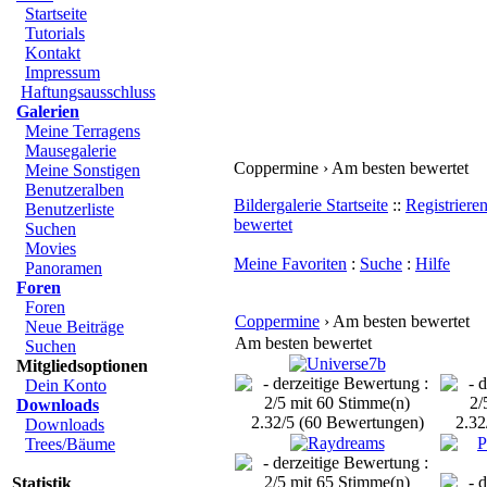
Startseite
Tutorials
Kontakt
Impressum
Haftungsausschluss
Galerien
Meine Terragens
Mausegalerie
Coppermine › Am besten bewertet
Meine Sonstigen
Benutzeralben
Bildergalerie Startseite
::
Registriere
Benutzerliste
bewertet
Suchen
Movies
Meine Favoriten
:
Suche
:
Hilfe
Panoramen
Foren
Foren
Coppermine
› Am besten bewertet
Neue Beiträge
Am besten bewertet
Suchen
Mitgliedsoptionen
Dein Konto
Downloads
2.32/5 (60 Bewertungen)
2.32
Downloads
Trees/Bäume
Statistik