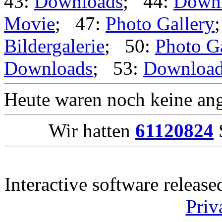
43:
Downloads
; 44:
Down
Movie
; 47:
Photo Gallery
Bildergalerie
; 50:
Photo G
Downloads
; 53:
Downloa
Heute waren noch keine ang
Wir hatten
61120824
S
Interactive software releas
Priv