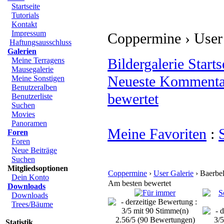
Startseite
Tutorials
Kontakt
Impressum
Coppermine › User 
Haftungsausschluss
Galerien
Bildergalerie Starts
Meine Terragens
Mausegalerie
Neueste Kommenta
Meine Sonstigen
Benutzeralben
bewertet
Benutzerliste
Suchen
Movies
Panoramen
Meine Favoriten
:
Foren
Foren
Neue Beiträge
Suchen
Mitgliedsoptionen
Coppermine
›
User Galerie
› Baerbel
Dein Konto
Am besten bewertet
Downloads
Downloads
Trees/Bäume
2.56/5 (90 Bewertungen)
Statistik