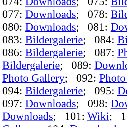
074:
Downloads
; 075:
Bil
077:
Downloads
; 078:
Bil
080:
Downloads
; 081:
Do
083:
Bildergalerie
; 084:
Bi
086:
Bildergalerie
; 087:
Ph
Bildergalerie
; 089:
Downl
Photo Gallery
; 092:
Photo
094:
Bildergalerie
; 095:
D
097:
Downloads
; 098:
Do
Downloads
; 101:
Wiki
; 1