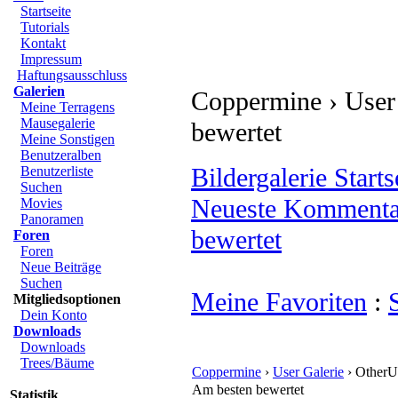
Startseite
Tutorials
Kontakt
Impressum
Haftungsausschluss
Galerien
Coppermine › User 
Meine Terragens
Mausegalerie
bewertet
Meine Sonstigen
Benutzeralben
Bildergalerie Starts
Benutzerliste
Suchen
Neueste Kommenta
Movies
Panoramen
bewertet
Foren
Foren
Neue Beiträge
Suchen
Meine Favoriten
:
Mitgliedsoptionen
Dein Konto
Downloads
Downloads
Trees/Bäume
Coppermine
›
User Galerie
› OtherU
Am besten bewertet
Statistik