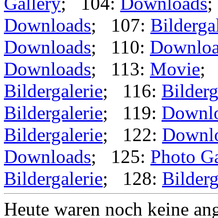
Gallery
; 104:
Downloads
;
Downloads
; 107:
Bilderga
Downloads
; 110:
Downloa
Downloads
; 113:
Movie
;
Bildergalerie
; 116:
Bilderg
Bildergalerie
; 119:
Downl
Bildergalerie
; 122:
Downl
Downloads
; 125:
Photo Ga
Bildergalerie
; 128:
Bilderg
Heute waren noch keine ang