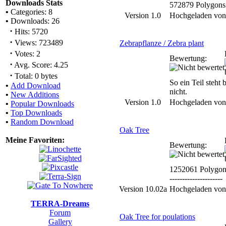
Downloads Stats
572879 Polygons
•
Categories: 8
Version 1.0
Hochgeladen vo
•
Downloads: 26
·
Hits: 5720
·
Views: 723489
Zebrapflanze / Zebra plant
·
Votes: 2
Bewertung:
·
Avg. Score: 4.25
·
Total: 0 bytes
So ein Teil steht 
•
Add Download
nicht.
•
New Additions
Version 1.0
Hochgeladen vo
•
Popular Downloads
•
Top Downloads
•
Random Download
Oak Tree
Meine Favoriten:
Bewertung:
1252061 Polygon
---------------------
Version 10.02a
Hochgeladen vo
TERRA-Dreams
Forum
Oak Tree for poulations
Gallery