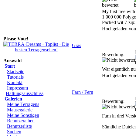
My first tree wit
1 000 000 Polygo
Packed wit 7-zip:
Hochgeladen vo
Please Vote!
Gras
Bewertung:
Auswahl
Start
War eigentlich nur
Startseite
Hochgeladen vo
Tutorials
Kontakt
Impressum
Farn / Fern
Haftungsausschluss
Galerien
Bewertung:
Meine Terragens
Mausegalerie
Meine Sonstigen
Farn in drei Vers
Benutzeralben
Benutzerliste
Sämtliche Dateie
Suchen