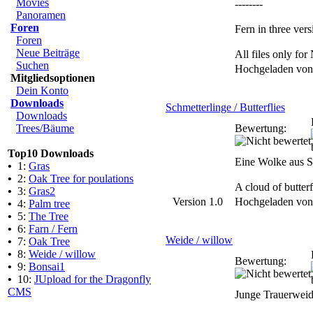
Movies
--------
Panoramen
Foren
Fern in three vers
Foren
Neue Beiträge
All files only f
Suchen
Hochgeladen vo
Mitgliedsoptionen
Dein Konto
Downloads
Schmetterlinge / Butterflies
Downloads
Trees/Bäume
Bewertung:
Top10 Downloads
Eine Wolke aus Sc
•
1:
Gras
•
2:
Oak Tree for poulations
A cloud of butter
•
3:
Gras2
Version 1.0
Hochgeladen vo
•
4:
Palm tree
•
5:
The Tree
•
6:
Farn / Fern
Weide / willow
•
7:
Oak Tree
•
8:
Weide / willow
Bewertung:
•
9:
Bonsai1
•
10:
JUpload for the Dragonfly
CMS
Junge Trauerweid