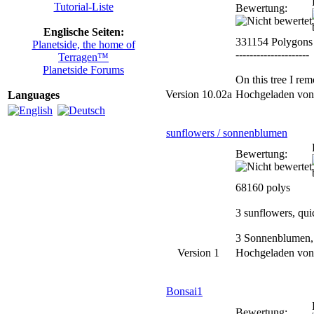
Tutorial-Liste
Bewertung:
Englische Seiten:
331154 Polygons
Planetside, the home of
---------------------
Terragen™
Planetside Forums
On this tree I re
Version 10.02a
Hochgeladen vo
Languages
sunflowers / sonnenblumen
Bewertung:
68160 polys
3 sunflowers, quic
3 Sonnenblumen, s
Version 1
Hochgeladen vo
Bonsai1
Bewertung: