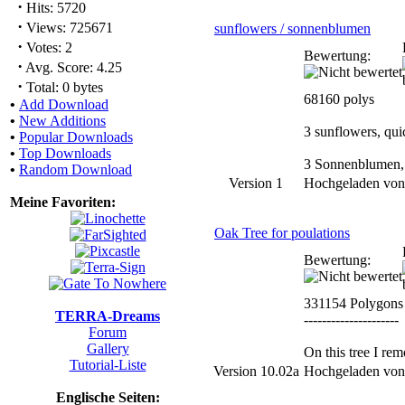
·
Hits: 5720
·
Views: 725671
sunflowers / sonnenblumen
·
Votes: 2
Bewertung:
·
Avg. Score: 4.25
·
Total: 0 bytes
68160 polys
•
Add Download
•
New Additions
3 sunflowers, quic
•
Popular Downloads
•
Top Downloads
3 Sonnenblumen, s
•
Random Download
Version 1
Hochgeladen vo
Meine Favoriten:
Oak Tree for poulations
Bewertung:
331154 Polygons
TERRA-Dreams
---------------------
Forum
Gallery
On this tree I re
Tutorial-Liste
Version 10.02a
Hochgeladen vo
Englische Seiten: