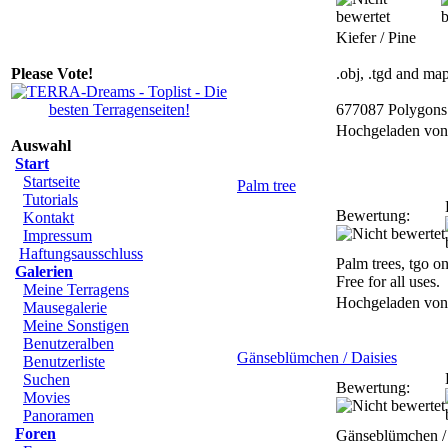
Kiefer / Pine
Please Vote!
.obj, .tgd and ma
677087 Polygons
Hochgeladen vo
Auswahl
Start
Startseite
Palm tree
Tutorials
Bewertung:
Kontakt
Impressum
Haftungsausschluss
Palm trees, tgo on
Galerien
Free for all uses.
Meine Terragens
Hochgeladen vo
Mausegalerie
Meine Sonstigen
Benutzeralben
Gänseblümchen / Daisies
Benutzerliste
Suchen
Bewertung:
Movies
Panoramen
Foren
Gänseblümchen / 