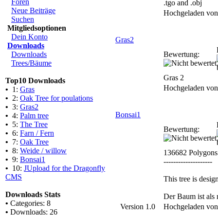
Foren
.tgo and .obj
Neue Beiträge
Hochgeladen vo
Suchen
Mitgliedsoptionen
Dein Konto
Gras2
Downloads
Downloads
Bewertung:
Trees/Bäume
Gras 2
Top10 Downloads
Hochgeladen vo
•
1:
Gras
•
2:
Oak Tree for poulations
•
3:
Gras2
Bonsai1
•
4:
Palm tree
•
5:
The Tree
Bewertung:
•
6:
Farn / Fern
•
7:
Oak Tree
•
8:
Weide / willow
136682 Polygons
•
9:
Bonsai1
--------------------
•
10:
JUpload for the Dragonfly
CMS
This tree is desi
Downloads Stats
Der Baum ist als 
•
Categories: 8
Version 1.0
Hochgeladen vo
•
Downloads: 26