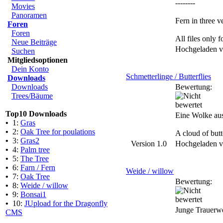
--------
Movies
Panoramen
Fern in three v
Foren
Foren
All files only
Neue Beiträge
Hochgeladen 
Suchen
Mitgliedsoptionen
Dein Konto
Schmetterlinge / Butterflies
Downloads
Downloads
Bewertung:
Trees/Bäume
Top10 Downloads
Eine Wolke aus
•
1:
Gras
•
2:
Oak Tree for poulations
A cloud of butt
•
3:
Gras2
Version 1.0
Hochgeladen 
•
4:
Palm tree
•
5:
The Tree
•
6:
Farn / Fern
Weide / willow
•
7:
Oak Tree
Bewertung:
•
8:
Weide / willow
•
9:
Bonsai1
•
10:
JUpload for the Dragonfly
Junge Trauerw
CMS