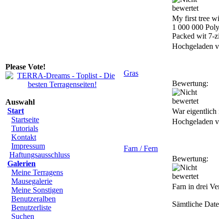
My first tree w
1 000 000 Pol
Packed wit 7-z
Hochgeladen 
Please Vote!
Gras
Bewertung:
Auswahl
Start
War eigentlich 
Startseite
Hochgeladen 
Tutorials
Kontakt
Impressum
Farn / Fern
Haftungsausschluss
Bewertung:
Galerien
Meine Terragens
Mausegalerie
Farn in drei V
Meine Sonstigen
Benutzeralben
Sämtliche Date
Benutzerliste
Suchen