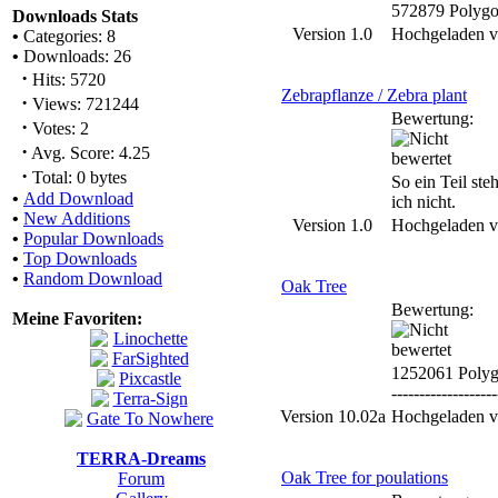
572879 Polyg
Downloads Stats
Version 1.0
Hochgeladen 
•
Categories: 8
•
Downloads: 26
·
Hits: 5720
Zebrapflanze / Zebra plant
·
Views: 721244
Bewertung:
·
Votes: 2
·
Avg. Score: 4.25
·
Total: 0 bytes
So ein Teil ste
•
Add Download
ich nicht.
•
New Additions
Version 1.0
Hochgeladen 
•
Popular Downloads
•
Top Downloads
•
Random Download
Oak Tree
Bewertung:
Meine Favoriten:
1252061 Poly
-------------------
Version 10.02a
Hochgeladen 
TERRA-Dreams
Oak Tree for poulations
Forum