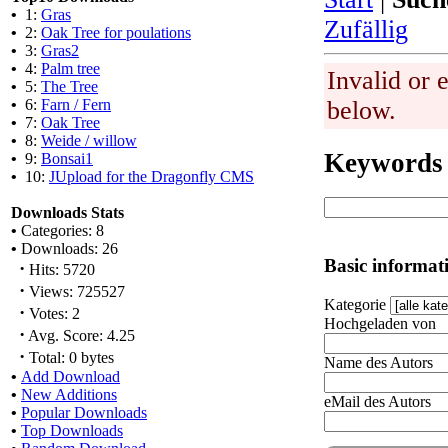
•
1:
Gras
Zufällig
•
2:
Oak Tree for poulations
•
3:
Gras2
•
4:
Palm tree
Invalid or 
•
5:
The Tree
•
6:
Farn / Fern
below.
•
7:
Oak Tree
•
8:
Weide / willow
Keywords
•
9:
Bonsai1
•
10:
JUpload for the Dragonfly CMS
Downloads Stats
•
Categories: 8
•
Downloads: 26
Basic informat
·
Hits: 5720
·
Views: 725527
Kategorie
·
Votes: 2
Hochgeladen von
·
Avg. Score: 4.25
·
Total: 0 bytes
Name des Autors
•
Add Download
•
New Additions
eMail des Autors
•
Popular Downloads
•
Top Downloads