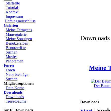
Startseite
Tutorials
Kontakt
Impressum
Haftungsausschluss
Galerien
Meine Terragens
Mausegalerie
Downloads 
Meine Sonstigen
Benutzeralben
Benutzerliste
Suchen
Movies
Panoramen
Foren
Meine T
Foren
Neue Beiträge
Suchen
Mitgliedsoptionen
Der Baum u
Dein Konto
Downloads
Downloads
Trees/Bäume
Downloads
Start
|
Such
Top10 Downloads