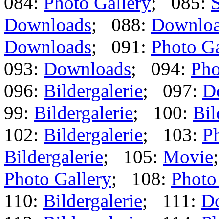
084:
Photo Gallery
; 085:
S
Downloads
; 088:
Downlo
Downloads
; 091:
Photo Ga
093:
Downloads
; 094:
Pho
096:
Bildergalerie
; 097:
D
99:
Bildergalerie
; 100:
Bil
102:
Bildergalerie
; 103:
Ph
Bildergalerie
; 105:
Movie
Photo Gallery
; 108:
Photo
110:
Bildergalerie
; 111:
D