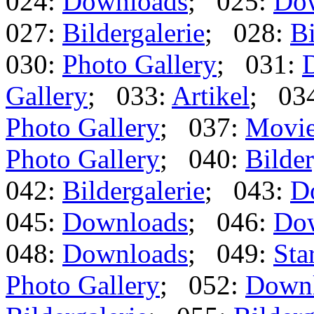
024:
Downloads
; 025:
Do
027:
Bildergalerie
; 028:
Bi
030:
Photo Gallery
; 031:
Gallery
; 033:
Artikel
; 03
Photo Gallery
; 037:
Movi
Photo Gallery
; 040:
Bilder
042:
Bildergalerie
; 043:
D
045:
Downloads
; 046:
Do
048:
Downloads
; 049:
Star
Photo Gallery
; 052:
Down