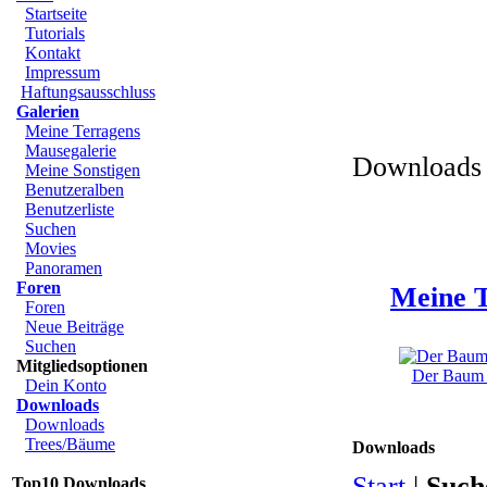
Startseite
Tutorials
Kontakt
Impressum
Haftungsausschluss
Galerien
Meine Terragens
Mausegalerie
Downloads 
Meine Sonstigen
Benutzeralben
Benutzerliste
Suchen
Movies
Panoramen
Foren
Meine T
Foren
Neue Beiträge
Suchen
Mitgliedsoptionen
Der Baum u
Dein Konto
Downloads
Downloads
Trees/Bäume
Downloads
Start
|
Such
Top10 Downloads