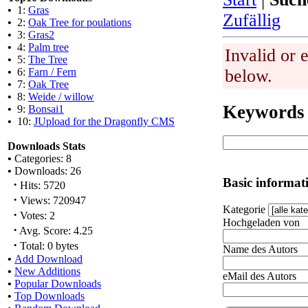
•
1:
Gras
Zufällig
•
2:
Oak Tree for poulations
•
3:
Gras2
•
4:
Palm tree
Invalid or 
•
5:
The Tree
•
6:
Farn / Fern
below.
•
7:
Oak Tree
•
8:
Weide / willow
Keywords
•
9:
Bonsai1
•
10:
JUpload for the Dragonfly CMS
Downloads Stats
•
Categories: 8
•
Downloads: 26
Basic informat
·
Hits: 5720
·
Views: 720947
Kategorie
·
Votes: 2
Hochgeladen von
·
Avg. Score: 4.25
·
Total: 0 bytes
Name des Autors
•
Add Download
•
New Additions
eMail des Autors
•
Popular Downloads
•
Top Downloads