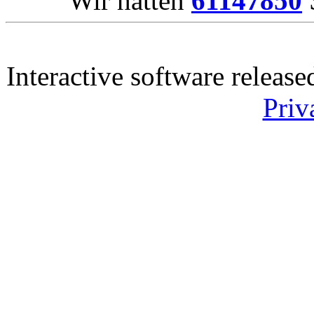
Wir hatten
61147850
S
Interactive software releas
Priv