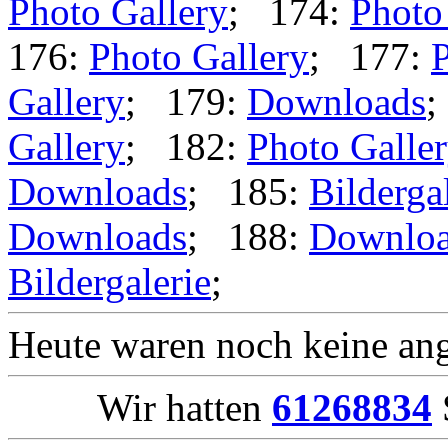
Photo Gallery
; 174:
Photo
176:
Photo Gallery
; 177:
P
Gallery
; 179:
Downloads
;
Gallery
; 182:
Photo Galle
Downloads
; 185:
Bilderga
Downloads
; 188:
Downlo
Bildergalerie
;
Heute waren noch keine ang
Wir hatten
61268834