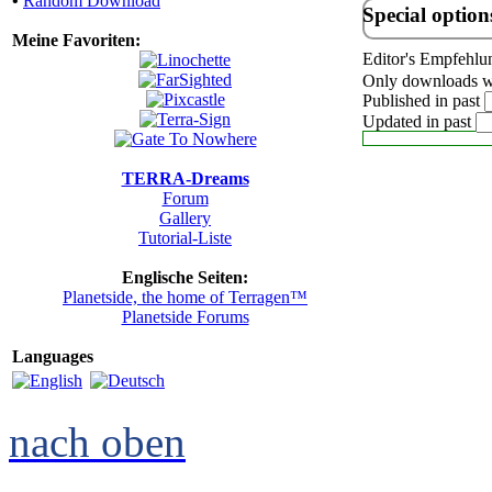
•
Random Download
Special option
Meine Favoriten:
Editor's Empfehlu
Only downloads wi
Published in past
Updated in past
TERRA-Dreams
Forum
Gallery
Tutorial-Liste
Englische Seiten:
Planetside, the home of Terragen™
Planetside Forums
Languages
nach oben