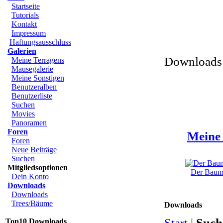
Startseite
Tutorials
Kontakt
Impressum
Haftungsausschluss
Galerien
Downloads 
Meine Terragens
Mausegalerie
Meine Sonstigen
Benutzeralben
Benutzerliste
Suchen
Movies
Panoramen
Foren
Meine 
Foren
Neue Beiträge
Suchen
Mitgliedsoptionen
Der Baum 
Dein Konto
Downloads
Downloads
Trees/Bäume
Downloads
Start
|
Such
Top10 Downloads