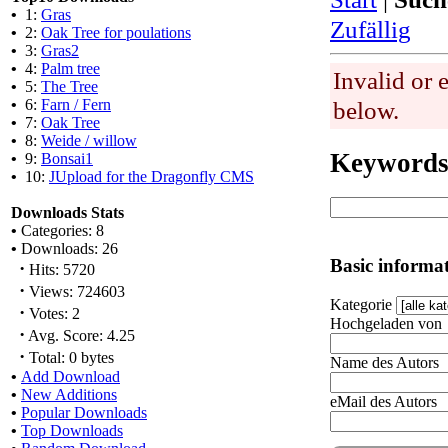
•
1:
Gras
Zufällig
•
2:
Oak Tree for poulations
•
3:
Gras2
•
4:
Palm tree
Invalid or 
•
5:
The Tree
•
6:
Farn / Fern
below.
•
7:
Oak Tree
•
8:
Weide / willow
Keyword
•
9:
Bonsai1
•
10:
JUpload for the Dragonfly CMS
Downloads Stats
•
Categories: 8
•
Downloads: 26
Basic informa
·
Hits: 5720
·
Views: 724603
Kategorie
·
Votes: 2
Hochgeladen von
·
Avg. Score: 4.25
·
Total: 0 bytes
Name des Autors
•
Add Download
•
New Additions
eMail des Autors
•
Popular Downloads
•
Top Downloads