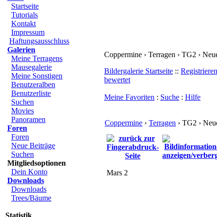
Startseite
Tutorials
Kontakt
Impressum
Haftungsausschluss
Galerien
Coppermine › Terragen › TG2 › Neue
Meine Terragens
Mausegalerie
Bildergalerie Startseite
::
Registriere
Meine Sonstigen
bewertet
Benutzeralben
Benutzerliste
Meine Favoriten
:
Suche
:
Hilfe
Suchen
Movies
Panoramen
Coppermine
›
Terragen
› TG2 › Neue
Foren
Foren
Neue Beiträge
Suchen
Mitgliedsoptionen
Dein Konto
Mars 2
Downloads
Downloads
Trees/Bäume
Statistik