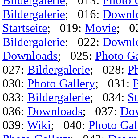
Bildergalerie
; 013:
Photo 
Bildergalerie
; 016:
Downl
Startseite
; 019:
Movie
; 0
Bildergalerie
; 022:
Downl
Downloads
; 025:
Photo Ga
027:
Bildergalerie
; 028:
Ph
030:
Photo Gallery
; 031:
P
033:
Bildergalerie
; 034:
St
036:
Downloads
; 037:
Do
039:
Wiki
; 040:
Photo Gal