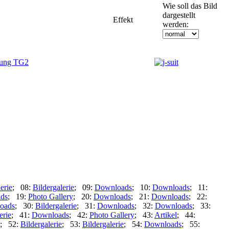
Wie soll das Bild
dargestellt
Effekt
werden:
erie
; 08:
Bildergalerie
; 09:
Downloads
; 10:
Downloads
; 11:
ds
; 19:
Photo Gallery
; 20:
Downloads
; 21:
Downloads
; 22:
oads
; 30:
Bildergalerie
; 31:
Downloads
; 32:
Downloads
; 33:
erie
; 41:
Downloads
; 42:
Photo Gallery
; 43:
Artikel
; 44:
; 52:
Bildergalerie
; 53:
Bildergalerie
; 54:
Downloads
; 55: