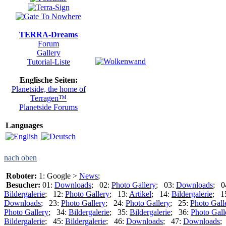
TERRA-Dreams
Forum
Gallery
Tutorial-Liste
Englische Seiten:
Planetside, the home of
Terragen™
Planetside Forums
Languages
nach oben
Roboter:
1: Google >
News
;
Besucher:
01:
Downloads
; 02:
Photo Gallery
; 03:
Downloads
; 0
Bildergalerie
; 12:
Photo Gallery
; 13:
Artikel
; 14:
Bildergalerie
; 1
Downloads
; 23:
Photo Gallery
; 24:
Photo Gallery
; 25:
Photo Gall
Photo Gallery
; 34:
Bildergalerie
; 35:
Bildergalerie
; 36:
Photo Gall
Bildergalerie
; 45:
Bildergalerie
; 46:
Downloads
; 47:
Downloads
;