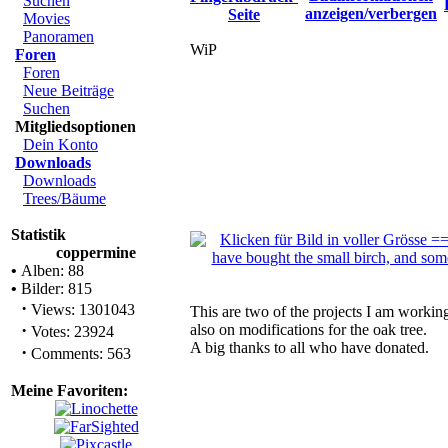
Suchen
Movies
Panoramen
WiP
Foren
Foren
Neue Beiträge
Suchen
Mitgliedsoptionen
Dein Konto
Downloads
Downloads
Trees/Bäume
Statistik
coppermine
•
Alben: 88
•
Bilder: 815
·
Views: 1301043
This are two of the projects I am workin
·
also on modifications for the oak tree.
Votes: 23924
A big thanks to all who have donated.
·
Comments: 563
Meine Favoriten: