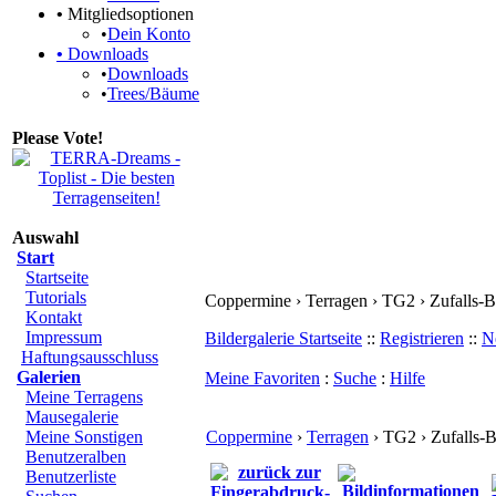
•
Mitgliedsoptionen
•
Dein Konto
•
Downloads
•
Downloads
•
Trees/Bäume
Please Vote!
Auswahl
Start
Startseite
Tutorials
Coppermine › Terragen › TG2 › Zufalls-B
Kontakt
Impressum
Bildergalerie Startseite
::
Registrieren
::
N
Haftungsausschluss
Galerien
Meine Favoriten
:
Suche
:
Hilfe
Meine Terragens
Mausegalerie
Meine Sonstigen
Coppermine
›
Terragen
› TG2 › Zufalls-B
Benutzeralben
Benutzerliste