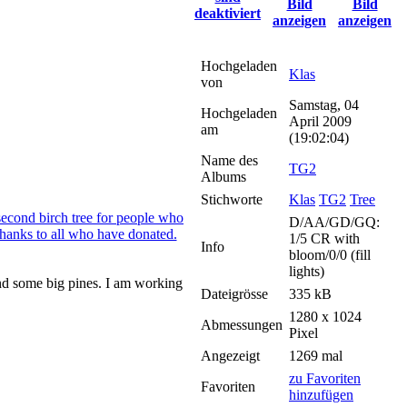
Hochgeladen
Klas
von
Samstag, 04
Hochgeladen
April 2009
am
(19:02:04)
Name des
TG2
Albums
Stichworte
Klas
TG2
Tree
D/AA/GD/GQ:
1/5 CR with
Info
bloom/0/0 (fill
lights)
and some big pines. I am working
Dateigrösse
335 kB
1280 x 1024
Abmessungen
Pixel
Angezeigt
1269 mal
zu Favoriten
Favoriten
hinzufügen