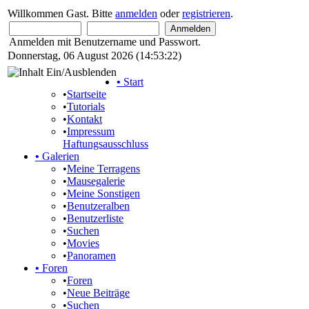
Willkommen Gast. Bitte
anmelden
oder
registrieren
.
Anmelden mit Benutzername und Passwort.
Donnerstag, 06 August 2026 (14:53:22)
•
Start
•
Startseite
•
Tutorials
•
Kontakt
•
Impressum
Haftungsausschluss
•
Galerien
•
Meine Terragens
•
Mausegalerie
•
Meine Sonstigen
•
Benutzeralben
•
Benutzerliste
•
Suchen
•
Movies
•
Panoramen
•
Foren
•
Foren
•
Neue Beiträge
•
Suchen