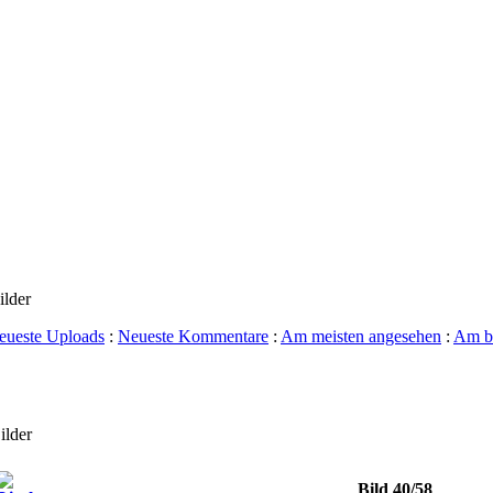
ilder
eueste Uploads
:
Neueste Kommentare
:
Am meisten angesehen
:
Am be
ilder
Bild 40/58