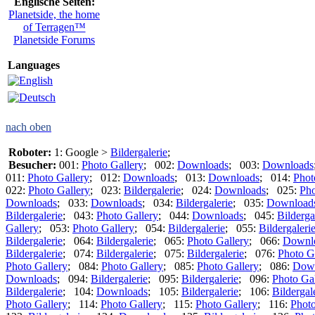
Englische Seiten:
Planetside, the home
of Terragen™
Planetside Forums
Languages
nach oben
Roboter:
1: Google >
Bildergalerie
;
Besucher:
001:
Photo Gallery
; 002:
Downloads
; 003:
Downloads
011:
Photo Gallery
; 012:
Downloads
; 013:
Downloads
; 014:
Phot
022:
Photo Gallery
; 023:
Bildergalerie
; 024:
Downloads
; 025:
Pho
Downloads
; 033:
Downloads
; 034:
Bildergalerie
; 035:
Download
Bildergalerie
; 043:
Photo Gallery
; 044:
Downloads
; 045:
Bilderga
Gallery
; 053:
Photo Gallery
; 054:
Bildergalerie
; 055:
Bildergaleri
Bildergalerie
; 064:
Bildergalerie
; 065:
Photo Gallery
; 066:
Downl
Bildergalerie
; 074:
Bildergalerie
; 075:
Bildergalerie
; 076:
Photo G
Photo Gallery
; 084:
Photo Gallery
; 085:
Photo Gallery
; 086:
Dow
Downloads
; 094:
Bildergalerie
; 095:
Bildergalerie
; 096:
Photo Gal
Bildergalerie
; 104:
Downloads
; 105:
Bildergalerie
; 106:
Bildergal
Photo Gallery
; 114:
Photo Gallery
; 115:
Photo Gallery
; 116:
Photo