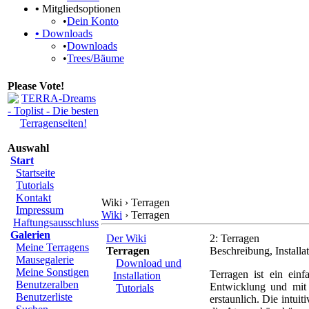
•
Mitgliedsoptionen
•
Dein Konto
•
Downloads
•
Downloads
•
Trees/Bäume
Please Vote!
Auswahl
Start
Startseite
Tutorials
Kontakt
Wiki › Terragen
Impressum
Wiki
› Terragen
Haftungsausschluss
Galerien
Der Wiki
2: Terragen
Meine Terragens
Terragen
Beschreibung, Installa
Mausegalerie
Download und
Meine Sonstigen
Terragen ist ein ein
Installation
Benutzeralben
Entwicklung und mit 
Tutorials
Benutzerliste
erstaunlich. Die intui