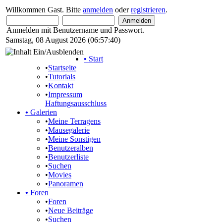
Willkommen Gast. Bitte
anmelden
oder
registrieren
.
Anmelden mit Benutzername und Passwort.
Samstag, 08 August 2026 (06:57:40)
•
Start
•
Startseite
•
Tutorials
•
Kontakt
•
Impressum
Haftungsausschluss
•
Galerien
•
Meine Terragens
•
Mausegalerie
•
Meine Sonstigen
•
Benutzeralben
•
Benutzerliste
•
Suchen
•
Movies
•
Panoramen
•
Foren
•
Foren
•
Neue Beiträge
•
Suchen