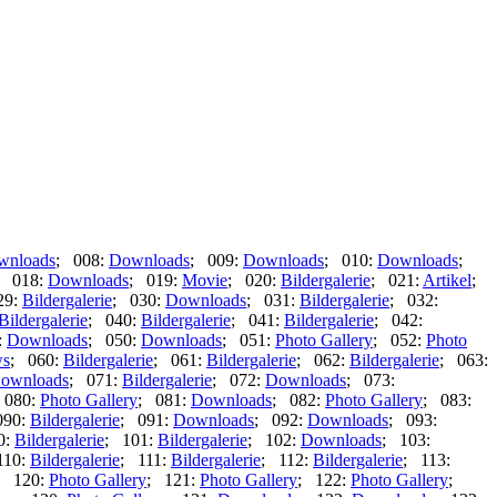
wnloads
; 008:
Downloads
; 009:
Downloads
; 010:
Downloads
;
; 018:
Downloads
; 019:
Movie
; 020:
Bildergalerie
; 021:
Artikel
;
29:
Bildergalerie
; 030:
Downloads
; 031:
Bildergalerie
; 032:
Bildergalerie
; 040:
Bildergalerie
; 041:
Bildergalerie
; 042:
:
Downloads
; 050:
Downloads
; 051:
Photo Gallery
; 052:
Photo
s
; 060:
Bildergalerie
; 061:
Bildergalerie
; 062:
Bildergalerie
; 063:
ownloads
; 071:
Bildergalerie
; 072:
Downloads
; 073:
 080:
Photo Gallery
; 081:
Downloads
; 082:
Photo Gallery
; 083:
090:
Bildergalerie
; 091:
Downloads
; 092:
Downloads
; 093:
0:
Bildergalerie
; 101:
Bildergalerie
; 102:
Downloads
; 103:
110:
Bildergalerie
; 111:
Bildergalerie
; 112:
Bildergalerie
; 113:
; 120:
Photo Gallery
; 121:
Photo Gallery
; 122:
Photo Gallery
;