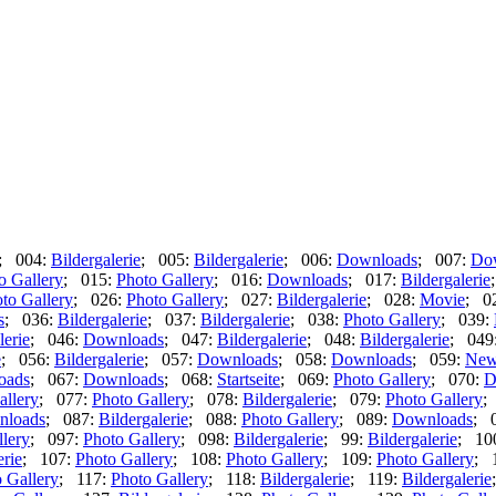
; 004:
Bildergalerie
; 005:
Bildergalerie
; 006:
Downloads
; 007:
Do
o Gallery
; 015:
Photo Gallery
; 016:
Downloads
; 017:
Bildergalerie
to Gallery
; 026:
Photo Gallery
; 027:
Bildergalerie
; 028:
Movie
; 0
s
; 036:
Bildergalerie
; 037:
Bildergalerie
; 038:
Photo Gallery
; 039:
lerie
; 046:
Downloads
; 047:
Bildergalerie
; 048:
Bildergalerie
; 049
e
; 056:
Bildergalerie
; 057:
Downloads
; 058:
Downloads
; 059:
New
oads
; 067:
Downloads
; 068:
Startseite
; 069:
Photo Gallery
; 070:
D
allery
; 077:
Photo Gallery
; 078:
Bildergalerie
; 079:
Photo Gallery
;
nloads
; 087:
Bildergalerie
; 088:
Photo Gallery
; 089:
Downloads
; 
lery
; 097:
Photo Gallery
; 098:
Bildergalerie
; 99:
Bildergalerie
; 10
erie
; 107:
Photo Gallery
; 108:
Photo Gallery
; 109:
Photo Gallery
; 
 Gallery
; 117:
Photo Gallery
; 118:
Bildergalerie
; 119:
Bildergalerie