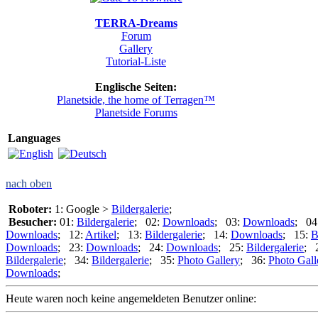
TERRA-Dreams
Forum
Gallery
Tutorial-Liste
Englische Seiten:
Planetside, the home of Terragen™
Planetside Forums
Languages
nach oben
Roboter:
1: Google >
Bildergalerie
;
Besucher:
01:
Bildergalerie
; 02:
Downloads
; 03:
Downloads
; 04
Downloads
; 12:
Artikel
; 13:
Bildergalerie
; 14:
Downloads
; 15:
B
Downloads
; 23:
Downloads
; 24:
Downloads
; 25:
Bildergalerie
; 
Bildergalerie
; 34:
Bildergalerie
; 35:
Photo Gallery
; 36:
Photo Gall
Downloads
;
Heute waren noch keine angemeldeten Benutzer online: