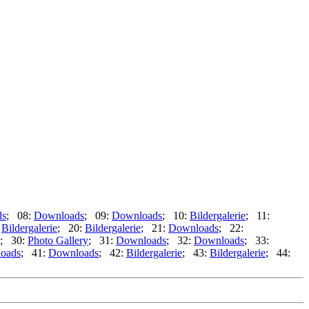
ds
; 08:
Downloads
; 09:
Downloads
; 10:
Bildergalerie
; 11:
:
Bildergalerie
; 20:
Bildergalerie
; 21:
Downloads
; 22:
; 30:
Photo Gallery
; 31:
Downloads
; 32:
Downloads
; 33:
oads
; 41:
Downloads
; 42:
Bildergalerie
; 43:
Bildergalerie
; 44: