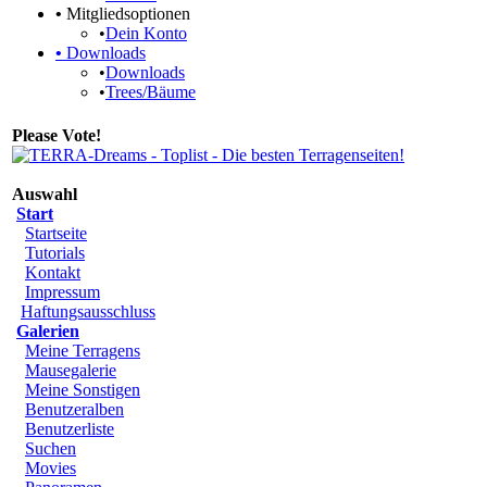
•
Mitgliedsoptionen
•
Dein Konto
•
Downloads
•
Downloads
•
Trees/Bäume
Please Vote!
Auswahl
Start
Startseite
Tutorials
Kontakt
Impressum
Haftungsausschluss
Galerien
Meine Terragens
Mausegalerie
Meine Sonstigen
Benutzeralben
Benutzerliste
Suchen
Movies