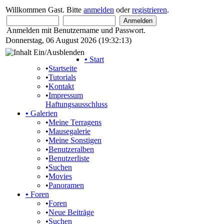
Willkommen Gast. Bitte
anmelden
oder
registrieren
.
Anmelden mit Benutzername und Passwort.
Donnerstag, 06 August 2026 (19:32:13)
•
Start
•
Startseite
•
Tutorials
•
Kontakt
•
Impressum
Haftungsausschluss
•
Galerien
•
Meine Terragens
•
Mausegalerie
•
Meine Sonstigen
•
Benutzeralben
•
Benutzerliste
•
Suchen
•
Movies
•
Panoramen
•
Foren
•
Foren
•
Neue Beiträge
•
Suchen