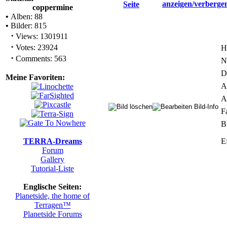
coppermine
•
Alben: 88
•
Bilder: 815
·
Views: 1301911
·
Votes: 23924
H
·
Comments: 563
N
D
Meine Favoriten:
A
A
F
B
TERRA-Dreams
E
Forum
Gallery
Tutorial-Liste
Englische Seiten:
Planetside, the home of
Terragen™
Planetside Forums