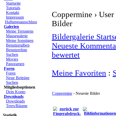
Startseite
Tutorials
Coppermine › User G
Kontakt
Impressum
Bilder
Haftungsausschluss
Galerien
Meine Terragens
Bildergalerie Starts
Mausegalerie
Meine Sonstigen
Neueste Kommenta
Benutzeralben
Benutzerliste
bewertet
Suchen
Movies
Panoramen
Foren
Meine Favoriten
:
Foren
Neue Beiträge
Suchen
Mitgliedsoptionen
Dein Konto
Coppermine
› Neueste Bilder
Downloads
Downloads
Trees/Bäume
Statistik