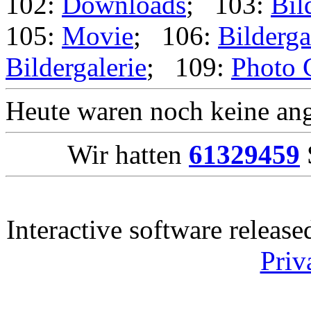
102:
Downloads
; 103:
Bil
105:
Movie
; 106:
Bilderga
Bildergalerie
; 109:
Photo 
Heute waren noch keine ang
Wir hatten
61329459
Interactive software releas
Priv