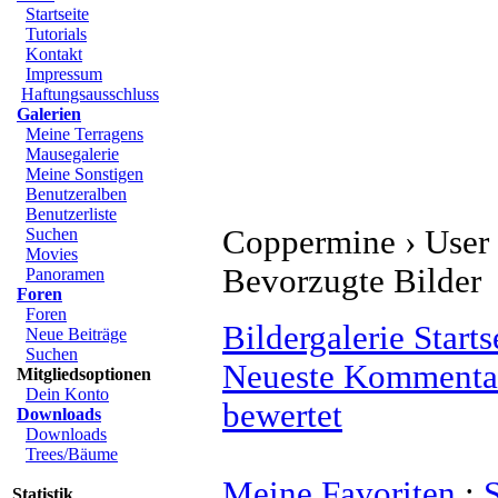
Start
Startseite
Tutorials
Kontakt
Impressum
Haftungsausschluss
Galerien
Meine Terragens
Mausegalerie
Meine Sonstigen
Benutzeralben
Benutzerliste
Coppermine › User Ga
Suchen
Movies
Bevorzugte Bilder
Panoramen
Foren
Foren
Bildergalerie Startse
Neue Beiträge
Suchen
Neueste Kommentar
Mitgliedsoptionen
Dein Konto
bewertet
Downloads
Downloads
Trees/Bäume