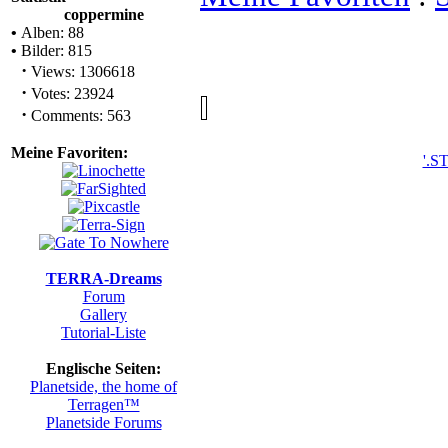
Meine Favoriten
:
S
Statistik
coppermine
•
Alben: 88
•
Bilder: 815
·
Views: 1306618
·
Votes: 23924
·
Comments: 563
Meine Favoriten:
'.ST
TERRA-Dreams
Forum
Gallery
Tutorial-Liste
Englische Seiten:
Planetside, the home of
Terragen™
Planetside Forums