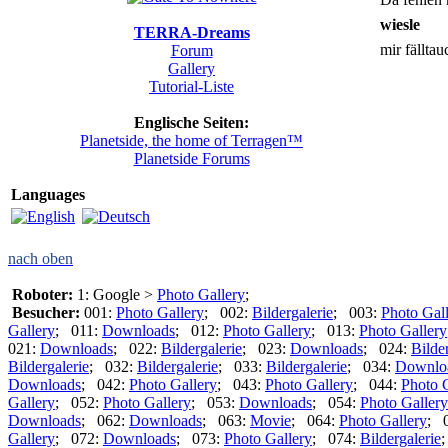
wiesle
TERRA-Dreams
mir fällta
Forum
Gallery
Tutorial-Liste
Englische Seiten:
Planetside, the home of Terragen™
Planetside Forums
Languages
nach oben
Roboter:
1: Google >
Photo Gallery
;
Besucher:
001:
Photo Gallery
; 002:
Bildergalerie
; 003:
Photo Gal
Gallery
; 011:
Downloads
; 012:
Photo Gallery
; 013:
Photo Gallery
021:
Downloads
; 022:
Bildergalerie
; 023:
Downloads
; 024:
Bilde
Bildergalerie
; 032:
Bildergalerie
; 033:
Bildergalerie
; 034:
Downlo
Downloads
; 042:
Photo Gallery
; 043:
Photo Gallery
; 044:
Photo 
Gallery
; 052:
Photo Gallery
; 053:
Downloads
; 054:
Photo Gallery
Downloads
; 062:
Downloads
; 063:
Movie
; 064:
Photo Gallery
; 
Gallery
; 072:
Downloads
; 073:
Photo Gallery
; 074:
Bildergalerie