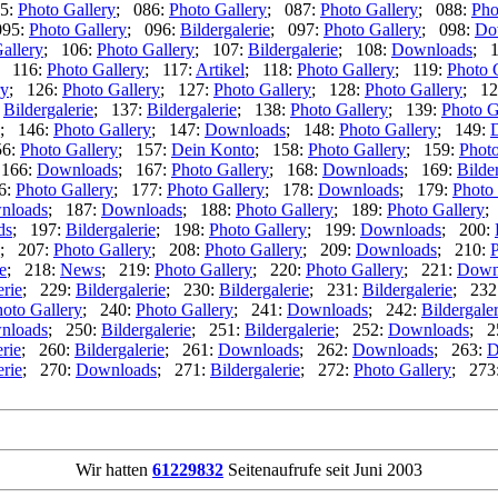
5:
Photo Gallery
; 086:
Photo Gallery
; 087:
Photo Gallery
; 088:
Pho
095:
Photo Gallery
; 096:
Bildergalerie
; 097:
Photo Gallery
; 098:
Do
allery
; 106:
Photo Gallery
; 107:
Bildergalerie
; 108:
Downloads
; 
; 116:
Photo Gallery
; 117:
Artikel
; 118:
Photo Gallery
; 119:
Photo 
ry
; 126:
Photo Gallery
; 127:
Photo Gallery
; 128:
Photo Gallery
; 12
:
Bildergalerie
; 137:
Bildergalerie
; 138:
Photo Gallery
; 139:
Photo G
; 146:
Photo Gallery
; 147:
Downloads
; 148:
Photo Gallery
; 149:
56:
Photo Gallery
; 157:
Dein Konto
; 158:
Photo Gallery
; 159:
Photo
 166:
Downloads
; 167:
Photo Gallery
; 168:
Downloads
; 169:
Bilde
6:
Photo Gallery
; 177:
Photo Gallery
; 178:
Downloads
; 179:
Photo 
nloads
; 187:
Downloads
; 188:
Photo Gallery
; 189:
Photo Gallery
;
ds
; 197:
Bildergalerie
; 198:
Photo Gallery
; 199:
Downloads
; 200:
; 207:
Photo Gallery
; 208:
Photo Gallery
; 209:
Downloads
; 210:
P
e
; 218:
News
; 219:
Photo Gallery
; 220:
Photo Gallery
; 221:
Down
erie
; 229:
Bildergalerie
; 230:
Bildergalerie
; 231:
Bildergalerie
; 232
oto Gallery
; 240:
Photo Gallery
; 241:
Downloads
; 242:
Bildergaler
nloads
; 250:
Bildergalerie
; 251:
Bildergalerie
; 252:
Downloads
; 2
erie
; 260:
Bildergalerie
; 261:
Downloads
; 262:
Downloads
; 263:
D
erie
; 270:
Downloads
; 271:
Bildergalerie
; 272:
Photo Gallery
; 273
Wir hatten
61229832
Seitenaufrufe seit Juni 2003