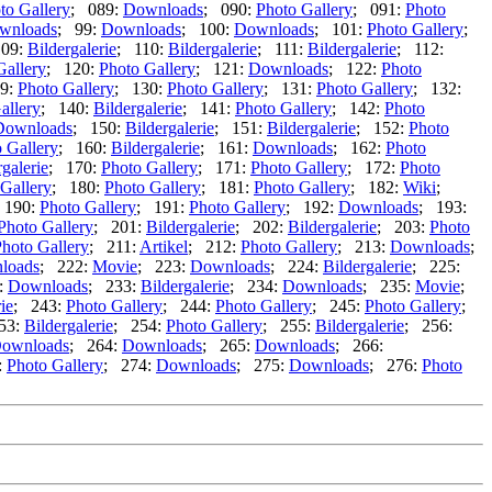
to Gallery
; 089:
Downloads
; 090:
Photo Gallery
; 091:
Photo
wnloads
; 99:
Downloads
; 100:
Downloads
; 101:
Photo Gallery
;
109:
Bildergalerie
; 110:
Bildergalerie
; 111:
Bildergalerie
; 112:
Gallery
; 120:
Photo Gallery
; 121:
Downloads
; 122:
Photo
9:
Photo Gallery
; 130:
Photo Gallery
; 131:
Photo Gallery
; 132:
allery
; 140:
Bildergalerie
; 141:
Photo Gallery
; 142:
Photo
Downloads
; 150:
Bildergalerie
; 151:
Bildergalerie
; 152:
Photo
 Gallery
; 160:
Bildergalerie
; 161:
Downloads
; 162:
Photo
rgalerie
; 170:
Photo Gallery
; 171:
Photo Gallery
; 172:
Photo
Gallery
; 180:
Photo Gallery
; 181:
Photo Gallery
; 182:
Wiki
;
 190:
Photo Gallery
; 191:
Photo Gallery
; 192:
Downloads
; 193:
Photo Gallery
; 201:
Bildergalerie
; 202:
Bildergalerie
; 203:
Photo
hoto Gallery
; 211:
Artikel
; 212:
Photo Gallery
; 213:
Downloads
;
loads
; 222:
Movie
; 223:
Downloads
; 224:
Bildergalerie
; 225:
:
Downloads
; 233:
Bildergalerie
; 234:
Downloads
; 235:
Movie
;
ie
; 243:
Photo Gallery
; 244:
Photo Gallery
; 245:
Photo Gallery
;
53:
Bildergalerie
; 254:
Photo Gallery
; 255:
Bildergalerie
; 256:
ownloads
; 264:
Downloads
; 265:
Downloads
; 266:
:
Photo Gallery
; 274:
Downloads
; 275:
Downloads
; 276:
Photo