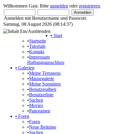
Willkommen Gast. Bitte
anmelden
oder
registrieren
.
Anmelden mit Benutzername und Passwort.
Samstag, 08 August 2026 (08:14:37)
•
Start
•
Startseite
•
Tutorials
•
Kontakt
•
Impressum
Haftungsausschluss
•
Galerien
•
Meine Terragens
•
Mausegalerie
•
Meine Sonstigen
•
Benutzeralben
•
Benutzerliste
•
Suchen
•
Movies
•
Panoramen
•
Foren
•
Foren
•
Neue Beiträge
•
Suchen