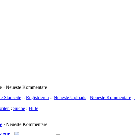
e › Neueste Kommentare
e Startseite
::
Registrieren
::
Neueste Uploads
:
Neueste Kommentare
:
riten
:
Suche
:
Hilfe
e
› Neueste Kommentare