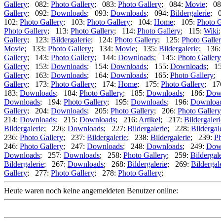
Gallery
; 082:
Photo Gallery
; 083:
Photo Gallery
; 084:
Movie
; 08
Gallery
; 092:
Downloads
; 093:
Downloads
; 094:
Bildergalerie
; 
102:
Photo Gallery
; 103:
Photo Gallery
; 104:
Home
; 105:
Photo G
Photo Gallery
; 113:
Photo Gallery
; 114:
Photo Gallery
; 115:
Wiki
Gallery
; 123:
Bildergalerie
; 124:
Photo Gallery
; 125:
Photo Galle
Movie
; 133:
Photo Gallery
; 134:
Movie
; 135:
Bildergalerie
; 136
Gallery
; 143:
Photo Gallery
; 144:
Downloads
; 145:
Photo Gallery
Gallery
; 153:
Downloads
; 154:
Downloads
; 155:
Downloads
; 1
Gallery
; 163:
Downloads
; 164:
Downloads
; 165:
Photo Gallery
;
Gallery
; 173:
Photo Gallery
; 174:
Home
; 175:
Photo Gallery
; 17
183:
Downloads
; 184:
Photo Gallery
; 185:
Downloads
; 186:
Dow
Downloads
; 194:
Photo Gallery
; 195:
Downloads
; 196:
Downloa
Gallery
; 204:
Downloads
; 205:
Photo Gallery
; 206:
Photo Gallery
214:
Downloads
; 215:
Downloads
; 216:
Artikel
; 217:
Bildergaleri
Bildergalerie
; 226:
Downloads
; 227:
Bildergalerie
; 228:
Bildergal
236:
Photo Gallery
; 237:
Bildergalerie
; 238:
Bildergalerie
; 239:
Ph
246:
Photo Gallery
; 247:
Downloads
; 248:
Downloads
; 249:
Dow
Downloads
; 257:
Downloads
; 258:
Photo Gallery
; 259:
Bildergal
Bildergalerie
; 267:
Downloads
; 268:
Bildergalerie
; 269:
Bildergal
Gallery
; 277:
Photo Gallery
; 278:
Photo Gallery
;
Heute waren noch keine angemeldeten Benutzer online: