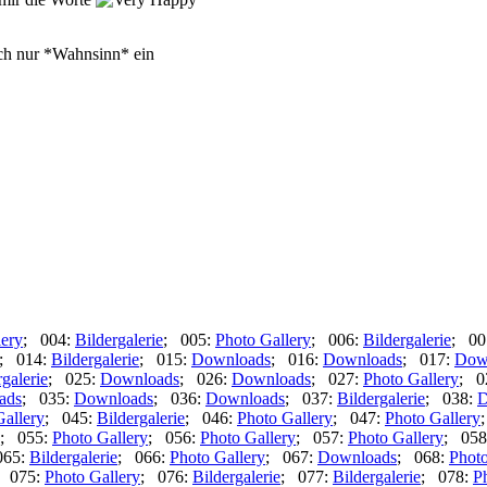
uch nur *Wahnsinn* ein
lery
; 004:
Bildergalerie
; 005:
Photo Gallery
; 006:
Bildergalerie
; 00
; 014:
Bildergalerie
; 015:
Downloads
; 016:
Downloads
; 017:
Dow
rgalerie
; 025:
Downloads
; 026:
Downloads
; 027:
Photo Gallery
; 0
ads
; 035:
Downloads
; 036:
Downloads
; 037:
Bildergalerie
; 038:
D
Gallery
; 045:
Bildergalerie
; 046:
Photo Gallery
; 047:
Photo Gallery
; 055:
Photo Gallery
; 056:
Photo Gallery
; 057:
Photo Gallery
; 058
065:
Bildergalerie
; 066:
Photo Gallery
; 067:
Downloads
; 068:
Photo
; 075:
Photo Gallery
; 076:
Bildergalerie
; 077:
Bildergalerie
; 078:
P