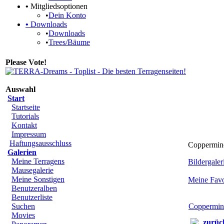
•
Mitgliedsoptionen
•
Dein Konto
•
Downloads
•
Downloads
•
Trees/Bäume
Please Vote!
Auswahl
Start
Startseite
Tutorials
Kontakt
Impressum
Haftungsausschluss
Coppermin
Galerien
Meine Terragens
Bildergaleri
Mausegalerie
Meine Sonstigen
Meine Favo
Benutzeralben
Benutzerliste
Suchen
Coppermin
Movies