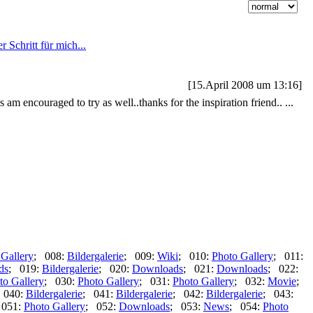
[15.April 2008 um 13:16]
m encouraged to try as well..thanks for the inspiration friend.. ...
 Gallery
; 008:
Bildergalerie
; 009:
Wiki
; 010:
Photo Gallery
; 011:
ds
; 019:
Bildergalerie
; 020:
Downloads
; 021:
Downloads
; 022:
to Gallery
; 030:
Photo Gallery
; 031:
Photo Gallery
; 032:
Movie
;
 040:
Bildergalerie
; 041:
Bildergalerie
; 042:
Bildergalerie
; 043:
 051:
Photo Gallery
; 052:
Downloads
; 053:
News
; 054:
Photo