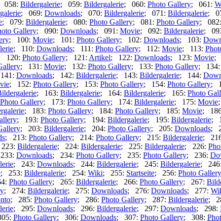
; 058:
Bildergalerie
; 059:
Bildergalerie
; 060:
Photo Gallery
; 061:
W
galerie
; 069:
Downloads
; 070:
Bildergalerie
; 071:
Bildergalerie
; 0
e
; 079:
Bildergalerie
; 080:
Photo Gallery
; 081:
Photo Gallery
; 082
oto Gallery
; 090:
Downloads
; 091:
Movie
; 092:
Bildergalerie
; 09
ery
; 100:
Movie
; 101:
Photo Gallery
; 102:
Downloads
; 103:
Down
lerie
; 110:
Downloads
; 111:
Photo Gallery
; 112:
Movie
; 113:
Phot
; 120:
Photo Gallery
; 121:
Artikel
; 122:
Downloads
; 123:
Movie
;
Gallery
; 131:
Movie
; 132:
Photo Gallery
; 133:
Photo Gallery
; 134
 141:
Downloads
; 142:
Bildergalerie
; 143:
Bildergalerie
; 144:
Down
vie
; 152:
Photo Gallery
; 153:
Photo Gallery
; 154:
Photo Gallery
; 
ildergalerie
; 163:
Bildergalerie
; 164:
Bildergalerie
; 165:
Photo Gall
Photo Gallery
; 173:
Photo Gallery
; 174:
Bildergalerie
; 175:
Movie
rgalerie
; 183:
Photo Gallery
; 184:
Photo Gallery
; 185:
Movie
; 18
allery
; 193:
Photo Gallery
; 194:
Bildergalerie
; 195:
Bildergalerie
; 
Gallery
; 203:
Bildergalerie
; 204:
Photo Gallery
; 205:
Downloads
; 
ds
; 213:
Photo Gallery
; 214:
Photo Gallery
; 215:
Bildergalerie
; 21
 223:
Bildergalerie
; 224:
Bildergalerie
; 225:
Bildergalerie
; 226:
Pho
 233:
Downloads
; 234:
Photo Gallery
; 235:
Photo Gallery
; 236:
Do
lerie
; 243:
Downloads
; 244:
Bildergalerie
; 245:
Bildergalerie
; 246
e
; 253:
Bildergalerie
; 254:
Wiki
; 255:
Startseite
; 256:
Photo Galler
64:
Photo Gallery
; 265:
Bildergalerie
; 266:
Photo Gallery
; 267:
Bild
ry
; 274:
Bildergalerie
; 275:
Downloads
; 276:
Downloads
; 277:
Wi
nto
; 285:
Photo Gallery
; 286:
Photo Gallery
; 287:
Bildergalerie
; 2
lerie
; 295:
Downloads
; 296:
Bildergalerie
; 297:
Downloads
; 298:
305:
Photo Gallery
; 306:
Downloads
; 307:
Photo Gallery
; 308:
Phot