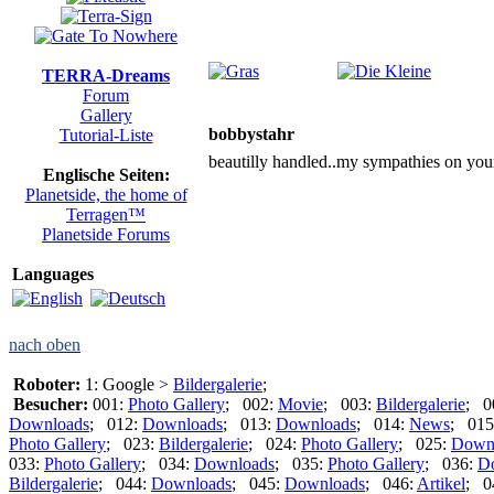
TERRA-Dreams
Forum
Gallery
bobbystahr
Tutorial-Liste
beautilly handled..my sympathies on your 
Englische Seiten:
Planetside, the home of
Terragen™
Planetside Forums
Languages
nach oben
Roboter:
1: Google >
Bildergalerie
;
Besucher:
001:
Photo Gallery
; 002:
Movie
; 003:
Bildergalerie
; 0
Downloads
; 012:
Downloads
; 013:
Downloads
; 014:
News
; 015
Photo Gallery
; 023:
Bildergalerie
; 024:
Photo Gallery
; 025:
Down
033:
Photo Gallery
; 034:
Downloads
; 035:
Photo Gallery
; 036:
D
Bildergalerie
; 044:
Downloads
; 045:
Downloads
; 046:
Artikel
; 0