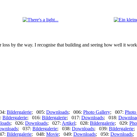
loss by the way. I recognise that building and seeing how well it works a
04:
Bildergalerie
; 005:
Downloads
; 006:
Photo Gallery
; 007:
Photo
:
Bildergalerie
; 016:
Bildergalerie
; 017:
Downloads
; 018:
Downloa
loads
; 026:
Downloads
; 027:
Artikel
; 028:
Bildergalerie
; 029:
Pho
ownloads
; 037:
Bildergalerie
; 038:
Downloads
; 039:
Bildergalerie
;
47:
Bildergalerie
; 048:
Movie
; 049:
Downloads
; 050:
Downloads
;