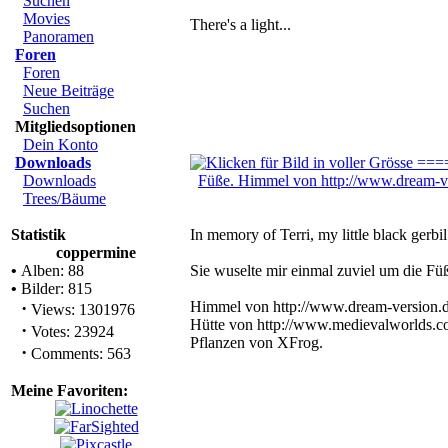
Suchen
Movies
There's a light...
Panoramen
Foren
Foren
Neue Beiträge
Suchen
Mitgliedsoptionen
Dein Konto
Downloads
Downloads
Trees/Bäume
Statistik
In memory of Terri, my little black gerbil
coppermine
•
Alben: 88
Sie wuselte mir einmal zuviel um die Fü
•
Bilder: 815
·
Himmel von http://www.dream-version.
Views: 1301976
Hütte von http://www.medievalworlds.co
·
Votes: 23924
Pflanzen von XFrog.
·
Comments: 563
Meine Favoriten: