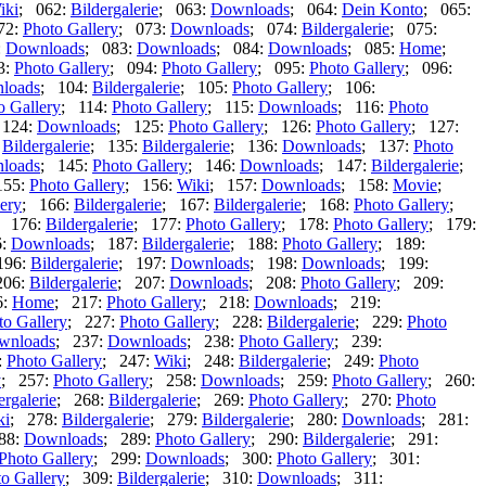
iki
; 062:
Bildergalerie
; 063:
Downloads
; 064:
Dein Konto
; 065:
72:
Photo Gallery
; 073:
Downloads
; 074:
Bildergalerie
; 075:
:
Downloads
; 083:
Downloads
; 084:
Downloads
; 085:
Home
;
3:
Photo Gallery
; 094:
Photo Gallery
; 095:
Photo Gallery
; 096:
loads
; 104:
Bildergalerie
; 105:
Photo Gallery
; 106:
o Gallery
; 114:
Photo Gallery
; 115:
Downloads
; 116:
Photo
 124:
Downloads
; 125:
Photo Gallery
; 126:
Photo Gallery
; 127:
:
Bildergalerie
; 135:
Bildergalerie
; 136:
Downloads
; 137:
Photo
loads
; 145:
Photo Gallery
; 146:
Downloads
; 147:
Bildergalerie
;
155:
Photo Gallery
; 156:
Wiki
; 157:
Downloads
; 158:
Movie
;
ery
; 166:
Bildergalerie
; 167:
Bildergalerie
; 168:
Photo Gallery
;
; 176:
Bildergalerie
; 177:
Photo Gallery
; 178:
Photo Gallery
; 179:
6:
Downloads
; 187:
Bildergalerie
; 188:
Photo Gallery
; 189:
196:
Bildergalerie
; 197:
Downloads
; 198:
Downloads
; 199:
206:
Bildergalerie
; 207:
Downloads
; 208:
Photo Gallery
; 209:
6:
Home
; 217:
Photo Gallery
; 218:
Downloads
; 219:
to Gallery
; 227:
Photo Gallery
; 228:
Bildergalerie
; 229:
Photo
wnloads
; 237:
Downloads
; 238:
Photo Gallery
; 239:
:
Photo Gallery
; 247:
Wiki
; 248:
Bildergalerie
; 249:
Photo
y
; 257:
Photo Gallery
; 258:
Downloads
; 259:
Photo Gallery
; 260:
ergalerie
; 268:
Bildergalerie
; 269:
Photo Gallery
; 270:
Photo
ki
; 278:
Bildergalerie
; 279:
Bildergalerie
; 280:
Downloads
; 281:
88:
Downloads
; 289:
Photo Gallery
; 290:
Bildergalerie
; 291:
Photo Gallery
; 299:
Downloads
; 300:
Photo Gallery
; 301:
o Gallery
; 309:
Bildergalerie
; 310:
Downloads
; 311: