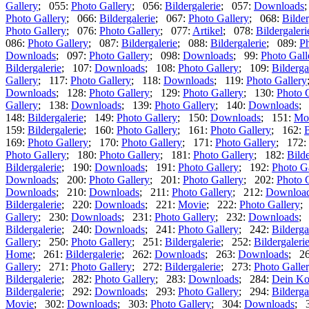
Gallery
; 055:
Photo Gallery
; 056:
Bildergalerie
; 057:
Downloads
Photo Gallery
; 066:
Bildergalerie
; 067:
Photo Gallery
; 068:
Bilder
Photo Gallery
; 076:
Photo Gallery
; 077:
Artikel
; 078:
Bildergaleri
086:
Photo Gallery
; 087:
Bildergalerie
; 088:
Bildergalerie
; 089:
Ph
Downloads
; 097:
Photo Gallery
; 098:
Downloads
; 99:
Photo Gall
Bildergalerie
; 107:
Downloads
; 108:
Photo Gallery
; 109:
Bilderga
Gallery
; 117:
Photo Gallery
; 118:
Downloads
; 119:
Photo Gallery
Downloads
; 128:
Photo Gallery
; 129:
Photo Gallery
; 130:
Photo 
Gallery
; 138:
Downloads
; 139:
Photo Gallery
; 140:
Downloads
;
148:
Bildergalerie
; 149:
Photo Gallery
; 150:
Downloads
; 151:
Mo
159:
Bildergalerie
; 160:
Photo Gallery
; 161:
Photo Gallery
; 162:
B
169:
Photo Gallery
; 170:
Photo Gallery
; 171:
Photo Gallery
; 172:
Photo Gallery
; 180:
Photo Gallery
; 181:
Photo Gallery
; 182:
Bilde
Bildergalerie
; 190:
Downloads
; 191:
Photo Gallery
; 192:
Photo G
Downloads
; 200:
Photo Gallery
; 201:
Photo Gallery
; 202:
Photo 
Downloads
; 210:
Downloads
; 211:
Photo Gallery
; 212:
Downloa
Bildergalerie
; 220:
Downloads
; 221:
Movie
; 222:
Photo Gallery
;
Gallery
; 230:
Downloads
; 231:
Photo Gallery
; 232:
Downloads
;
Bildergalerie
; 240:
Downloads
; 241:
Photo Gallery
; 242:
Bilderga
Gallery
; 250:
Photo Gallery
; 251:
Bildergalerie
; 252:
Bildergaleri
Home
; 261:
Bildergalerie
; 262:
Downloads
; 263:
Downloads
; 2
Gallery
; 271:
Photo Gallery
; 272:
Bildergalerie
; 273:
Photo Galle
Bildergalerie
; 282:
Photo Gallery
; 283:
Downloads
; 284:
Dein Ko
Bildergalerie
; 292:
Downloads
; 293:
Photo Gallery
; 294:
Bilderga
Movie
; 302:
Downloads
; 303:
Photo Gallery
; 304:
Downloads
; 