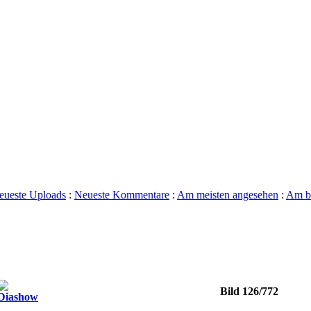
eueste Uploads
:
Neueste Kommentare
:
Am meisten angesehen
:
Am be
Bild 126/772