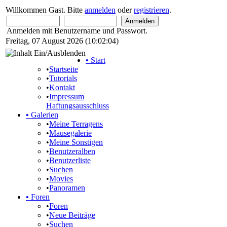
Willkommen Gast. Bitte
anmelden
oder
registrieren
.
Anmelden mit Benutzername und Passwort.
Freitag, 07 August 2026 (10:02:04)
•
Start
•
Startseite
•
Tutorials
•
Kontakt
•
Impressum
Haftungsausschluss
•
Galerien
•
Meine Terragens
•
Mausegalerie
•
Meine Sonstigen
•
Benutzeralben
•
Benutzerliste
•
Suchen
•
Movies
•
Panoramen
•
Foren
•
Foren
•
Neue Beiträge
•
Suchen