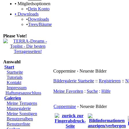
•
Mitgliedsoptionen
•
Dein Konto
•
Downloads
•
Downloads
•
Trees/Bäume
Please Vote!
Auswahl
Start
Coppermine › Neueste Bilder
Startseite
Tutorials
Bildergalerie Startseite
::
Registrieren
::
N
Kontakt
Impressum
Meine Favoriten
:
Suche
:
Hilfe
Haftungsausschluss
Galerien
Meine Terragens
Coppermine
› Neueste Bilder
Mausegalerie
Meine Sonstigen
Benutzeralben
Benutzerliste