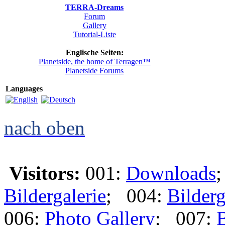
TERRA-Dreams
Forum
Gallery
Tutorial-Liste
Englische Seiten:
Planetside, the home of Terragen™
Planetside Forums
Languages
nach oben
Visitors:
001:
Downloads
Bildergalerie
; 004:
Bilderg
006:
Photo Gallery
; 007:
B