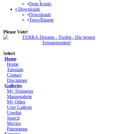
•
Dein Konto
•
Downloads
•
Downloads
•
Trees/Bäume
Please Vote!
Select
Home
Home
Tutorials
Contact
Disclaimer
Galleries
My Terragens
Mausegalerie
My Other
User Gallerie
Userlist
Search
Movies
Panoramas