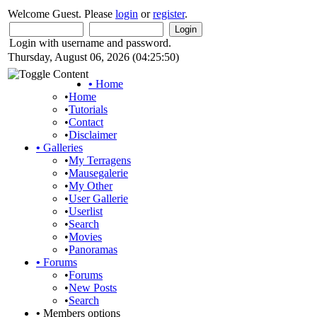
Welcome Guest. Please
login
or
register
.
Login with username and password.
Thursday, August 06, 2026 (04:25:50)
•
Home
•
Home
•
Tutorials
•
Contact
•
Disclaimer
•
Galleries
•
My Terragens
•
Mausegalerie
•
My Other
•
User Gallerie
•
Userlist
•
Search
•
Movies
•
Panoramas
•
Forums
•
Forums
•
New Posts
•
Search
•
Members options