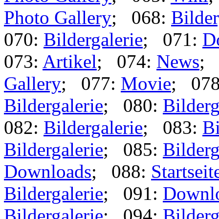
Photo Gallery
; 068:
Bilder
070:
Bildergalerie
; 071:
D
073:
Artikel
; 074:
News
;
Gallery
; 077:
Movie
; 07
Bildergalerie
; 080:
Bilderg
082:
Bildergalerie
; 083:
Bi
Bildergalerie
; 085:
Bilderg
Downloads
; 088:
Startseit
Bildergalerie
; 091:
Downl
Bildergalerie
; 094:
Bilderg