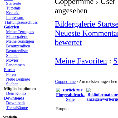
Coppermine › User G
Startseite
Tutorials
angesehen
Kontakt
Impressum
Bildergalerie Startse
Haftungsausschluss
Galerien
Neueste Kommenta
Meine Terragens
Mausegalerie
bewertet
Meine Sonstigen
Benutzeralben
Benutzerliste
Suchen
Meine Favoriten
:
S
Movies
Panoramen
Foren
Foren
Neue Beiträge
Coppermine
› Am meisten angesehen
Suchen
Mitgliedsoptionen
Dein Konto
Downloads
Downloads
Trees/Bäume
Eruption
Statistik