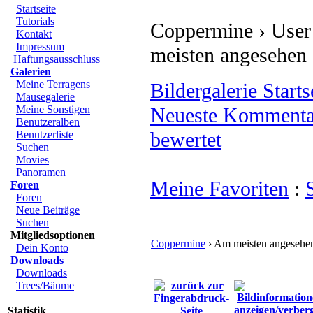
Startseite
Tutorials
Coppermine › User 
Kontakt
Impressum
meisten angesehen
Haftungsausschluss
Galerien
Meine Terragens
Bildergalerie Starts
Mausegalerie
Meine Sonstigen
Neueste Kommenta
Benutzeralben
bewertet
Benutzerliste
Suchen
Movies
Panoramen
Meine Favoriten
:
Foren
Foren
Neue Beiträge
Suchen
Mitgliedsoptionen
Coppermine
› Am meisten angesehe
Dein Konto
Downloads
Downloads
Trees/Bäume
Statistik