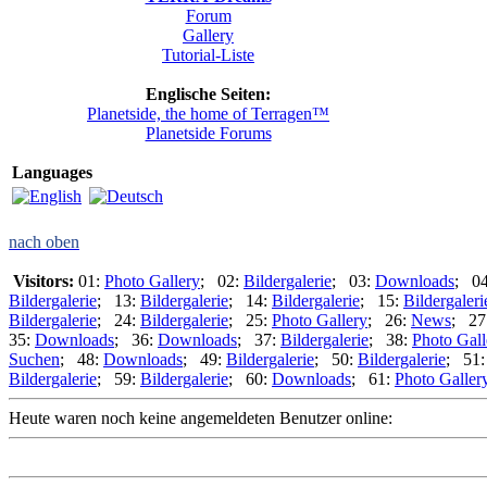
Forum
Gallery
Tutorial-Liste
Englische Seiten:
Planetside, the home of Terragen™
Planetside Forums
Languages
nach oben
Visitors:
01:
Photo Gallery
; 02:
Bildergalerie
; 03:
Downloads
; 0
Bildergalerie
; 13:
Bildergalerie
; 14:
Bildergalerie
; 15:
Bildergaleri
Bildergalerie
; 24:
Bildergalerie
; 25:
Photo Gallery
; 26:
News
; 27
35:
Downloads
; 36:
Downloads
; 37:
Bildergalerie
; 38:
Photo Gall
Suchen
; 48:
Downloads
; 49:
Bildergalerie
; 50:
Bildergalerie
; 51
Bildergalerie
; 59:
Bildergalerie
; 60:
Downloads
; 61:
Photo Galler
Heute waren noch keine angemeldeten Benutzer online: