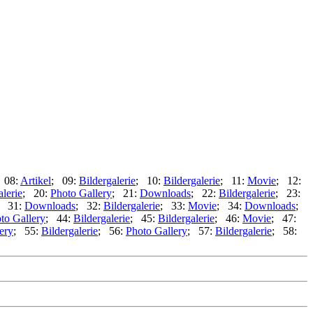
 08:
Artikel
; 09:
Bildergalerie
; 10:
Bildergalerie
; 11:
Movie
; 12:
alerie
; 20:
Photo Gallery
; 21:
Downloads
; 22:
Bildergalerie
; 23:
; 31:
Downloads
; 32:
Bildergalerie
; 33:
Movie
; 34:
Downloads
;
to Gallery
; 44:
Bildergalerie
; 45:
Bildergalerie
; 46:
Movie
; 47:
ery
; 55:
Bildergalerie
; 56:
Photo Gallery
; 57:
Bildergalerie
; 58: