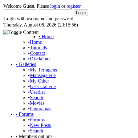
Welcome Guest. Please
login
or
register
.
Login with username and password.
Thursday, August 06, 2026 (23:15:56)
•
Home
•
Home
•
Tutorials
•
Contact
•
Disclaimer
•
Galleries
•
My Terragens
•
Mausegalerie
•
My Other
•
User Gallerie
•
Userlist
•
Search
•
Movies
•
Panoramas
•
Forums
•
Forums
•
New Posts
•
Search
•
Members options