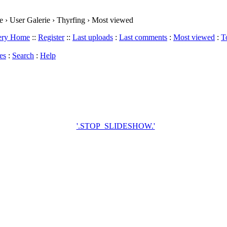
 › User Galerie › Thyrfing › Most viewed
lery Home
::
Register
::
Last uploads
:
Last comments
:
Most viewed
:
T
es
:
Search
:
Help
'.STOP_SLIDESHOW.'