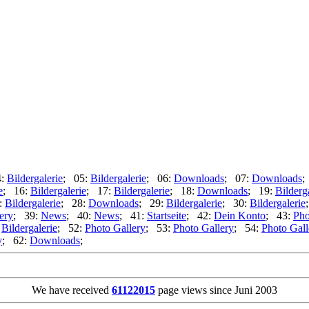
4:
Bildergalerie
; 05:
Bildergalerie
; 06:
Downloads
; 07:
Downloads
;
e
; 16:
Bildergalerie
; 17:
Bildergalerie
; 18:
Downloads
; 19:
Bilderg
:
Bildergalerie
; 28:
Downloads
; 29:
Bildergalerie
; 30:
Bildergalerie
ery
; 39:
News
; 40:
News
; 41:
Startseite
; 42:
Dein Konto
; 43:
Pho
:
Bildergalerie
; 52:
Photo Gallery
; 53:
Photo Gallery
; 54:
Photo Gall
y
; 62:
Downloads
;
We have received
61122015
page views since Juni 2003