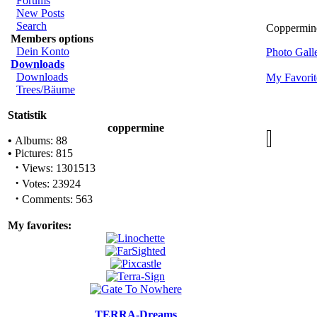
Forums
New Posts
Search
Coppermine
Members options
Dein Konto
Photo Gal
Downloads
Downloads
My Favorit
Trees/Bäume
Statistik
coppermine
•
Albums: 88
•
Pictures: 815
·
Views: 1301513
·
Votes: 23924
·
Comments: 563
My favorites:
TERRA-Dreams