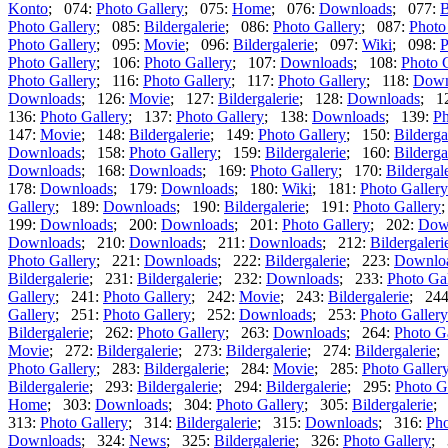
Konto
; 074:
Photo Gallery
; 075:
Home
; 076:
Downloads
; 077:
B
Photo Gallery
; 085:
Bildergalerie
; 086:
Photo Gallery
; 087:
Photo
Photo Gallery
; 095:
Movie
; 096:
Bildergalerie
; 097:
Wiki
; 098:
P
Photo Gallery
; 106:
Photo Gallery
; 107:
Downloads
; 108:
Photo 
Photo Gallery
; 116:
Photo Gallery
; 117:
Photo Gallery
; 118:
Down
Downloads
; 126:
Movie
; 127:
Bildergalerie
; 128:
Downloads
; 1
136:
Photo Gallery
; 137:
Photo Gallery
; 138:
Downloads
; 139:
Ph
147:
Movie
; 148:
Bildergalerie
; 149:
Photo Gallery
; 150:
Bilderga
Downloads
; 158:
Photo Gallery
; 159:
Bildergalerie
; 160:
Bilderga
Downloads
; 168:
Downloads
; 169:
Photo Gallery
; 170:
Bildergal
178:
Downloads
; 179:
Downloads
; 180:
Wiki
; 181:
Photo Gallery
Gallery
; 189:
Downloads
; 190:
Bildergalerie
; 191:
Photo Gallery
199:
Downloads
; 200:
Downloads
; 201:
Photo Gallery
; 202:
Dow
Downloads
; 210:
Downloads
; 211:
Downloads
; 212:
Bildergaleri
Photo Gallery
; 221:
Downloads
; 222:
Bildergalerie
; 223:
Downlo
Bildergalerie
; 231:
Bildergalerie
; 232:
Downloads
; 233:
Photo Gal
Gallery
; 241:
Photo Gallery
; 242:
Movie
; 243:
Bildergalerie
; 24
Gallery
; 251:
Photo Gallery
; 252:
Downloads
; 253:
Photo Gallery
Bildergalerie
; 262:
Photo Gallery
; 263:
Downloads
; 264:
Photo G
Movie
; 272:
Bildergalerie
; 273:
Bildergalerie
; 274:
Bildergalerie
;
Photo Gallery
; 283:
Bildergalerie
; 284:
Movie
; 285:
Photo Galler
Bildergalerie
; 293:
Bildergalerie
; 294:
Bildergalerie
; 295:
Photo G
Home
; 303:
Downloads
; 304:
Photo Gallery
; 305:
Bildergalerie
;
313:
Photo Gallery
; 314:
Bildergalerie
; 315:
Downloads
; 316:
Pho
Downloads
; 324:
News
; 325:
Bildergalerie
; 326:
Photo Gallery
; 