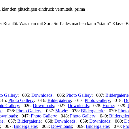
klar den glitschigen eindruck vermittelt, prima
 Realität. Was man mit SortaSurf alles machen kann *staun* Klasse B
to Gallery
; 005:
Downloads
; 006:
Photo Gallery
; 007:
Bildergalerie
015:
Photo Gallery
; 016:
Bildergalerie
; 017:
Photo Gallery
; 018:
Do
to Gallery
; 026:
Downloads
; 027:
Downloads
; 028:
Home
; 029:
ie
; 036:
Photo Gallery
; 037:
Movie
; 038:
Bildergalerie
; 039:
Photo
ownloads
; 047:
Photo Gallery
; 048:
Photo Gallery
; 049:
Bildergaler
ie
; 057:
Bildergalerie
; 058:
Downloads
; 059:
Downloads
; 060:
Do
; 067:
Bildergalerie
; 068:
Downloads
; 069:
Bildergalerie
; 070:
Pho