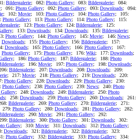
81:
Bildergalerie
; 082:
Photo Gallery
; 083:
Bildergalerie
; 084:
y
; 091:
Photo Gallery
; 092:
Photo Gallery
; 093:
Downloads
; 094:
ie
; 102:
Movie
; 103:
Photo Gallery
; 104:
Photo Gallery
; 105:
2:
Photo Gallery
; 113:
Photo Gallery
; 114:
Photo Gallery
; 115:
dergalerie
; 123:
Photo Gallery
; 124:
Bildergalerie
; 125:
allery
; 133:
Downloads
; 134:
Downloads
; 135:
Bildergalerie
;
43:
Photo Gallery
; 144:
Photo Gallery
; 145:
Movie
; 146:
News
;
:
Downloads
; 155:
Photo Gallery
; 156:
Bildergalerie
; 157:
4:
Downloads
; 165:
Photo Gallery
; 166:
Photo Gallery
; 167:
:
Photo Gallery
; 175:
Photo Gallery
; 176:
Wiki
; 177:
Downloads
;
Gallery
; 186:
Photo Gallery
; 187:
Bildergalerie
; 188:
Photo
Bildergalerie
; 196:
Movie
; 197:
Photo Gallery
; 198:
Downloads
;
206:
Bildergalerie
; 207:
Downloads
; 208:
Downloads
; 209:
erie
; 217:
Movie
; 218:
Photo Gallery
; 219:
Downloads
; 220:
7:
Photo Gallery
; 228:
Downloads
; 229:
Photo Gallery
; 230:
:
Photo Gallery
; 238:
Photo Gallery
; 239:
News
; 240:
Photo
 Gallery
; 248:
Downloads
; 249:
Bildergalerie
; 250:
Photo
ds
; 258:
Downloads
; 259:
Photo Gallery
; 260:
Downloads
; 261:
268:
Bildergalerie
; 269:
Photo Gallery
; 270:
Bildergalerie
; 271:
 279:
Photo Gallery
; 280:
Downloads
; 281:
Photo Gallery
; 282:
Bildergalerie
; 290:
Movie
; 291:
Photo Gallery
; 292:
299:
Bildergalerie
; 300:
Photo Gallery
; 301:
Downloads
; 302:
to Gallery
; 310:
Movie
; 311:
Downloads
; 312:
Photo Gallery
;
0:
Downloads
; 321:
Bildergalerie
; 322:
Bildergalerie
; 323:
31:
Photo Gallery
; 332:
Bildergalerie
; 333:
Photo Gallery
; 334: