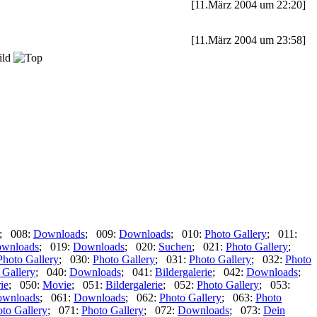
[11.März 2004 um 22:20]
[11.März 2004 um 23:58]
ild
; 008:
Downloads
; 009:
Downloads
; 010:
Photo Gallery
; 011:
wnloads
; 019:
Downloads
; 020:
Suchen
; 021:
Photo Gallery
;
Photo Gallery
; 030:
Photo Gallery
; 031:
Photo Gallery
; 032:
Photo
 Gallery
; 040:
Downloads
; 041:
Bildergalerie
; 042:
Downloads
;
ie
; 050:
Movie
; 051:
Bildergalerie
; 052:
Photo Gallery
; 053:
wnloads
; 061:
Downloads
; 062:
Photo Gallery
; 063:
Photo
to Gallery
; 071:
Photo Gallery
; 072:
Downloads
; 073:
Dein