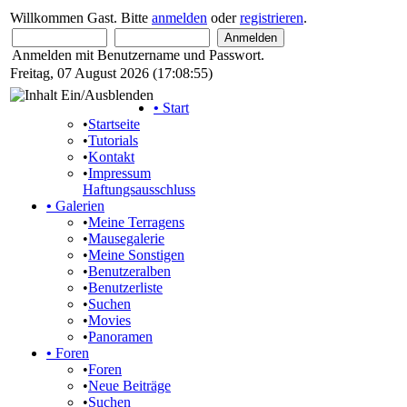
Willkommen Gast. Bitte
anmelden
oder
registrieren
.
Anmelden mit Benutzername und Passwort.
Freitag, 07 August 2026 (17:08:55)
•
Start
•
Startseite
•
Tutorials
•
Kontakt
•
Impressum
Haftungsausschluss
•
Galerien
•
Meine Terragens
•
Mausegalerie
•
Meine Sonstigen
•
Benutzeralben
•
Benutzerliste
•
Suchen
•
Movies
•
Panoramen
•
Foren
•
Foren
•
Neue Beiträge
•
Suchen