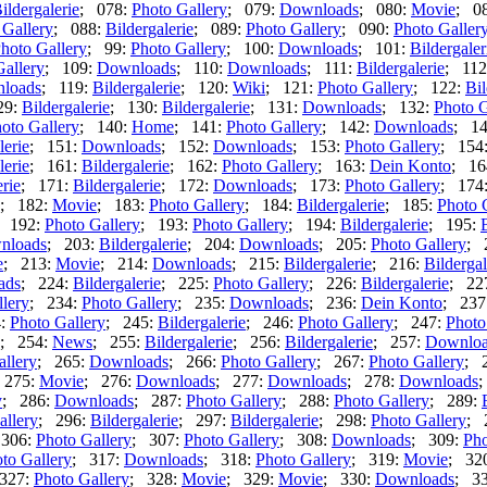
ildergalerie
; 078:
Photo Gallery
; 079:
Downloads
; 080:
Movie
; 0
 Gallery
; 088:
Bildergalerie
; 089:
Photo Gallery
; 090:
Photo Galler
hoto Gallery
; 99:
Photo Gallery
; 100:
Downloads
; 101:
Bildergaler
Gallery
; 109:
Downloads
; 110:
Downloads
; 111:
Bildergalerie
; 11
loads
; 119:
Bildergalerie
; 120:
Wiki
; 121:
Photo Gallery
; 122:
Bil
29:
Bildergalerie
; 130:
Bildergalerie
; 131:
Downloads
; 132:
Photo G
oto Gallery
; 140:
Home
; 141:
Photo Gallery
; 142:
Downloads
; 1
lerie
; 151:
Downloads
; 152:
Downloads
; 153:
Photo Gallery
; 154
lerie
; 161:
Bildergalerie
; 162:
Photo Gallery
; 163:
Dein Konto
; 16
erie
; 171:
Bildergalerie
; 172:
Downloads
; 173:
Photo Gallery
; 174
; 182:
Movie
; 183:
Photo Gallery
; 184:
Bildergalerie
; 185:
Photo 
; 192:
Photo Gallery
; 193:
Photo Gallery
; 194:
Bildergalerie
; 195:
nloads
; 203:
Bildergalerie
; 204:
Downloads
; 205:
Photo Gallery
; 
e
; 213:
Movie
; 214:
Downloads
; 215:
Bildergalerie
; 216:
Bildergal
ads
; 224:
Bildergalerie
; 225:
Photo Gallery
; 226:
Bildergalerie
; 22
lery
; 234:
Photo Gallery
; 235:
Downloads
; 236:
Dein Konto
; 237
4:
Photo Gallery
; 245:
Bildergalerie
; 246:
Photo Gallery
; 247:
Photo
; 254:
News
; 255:
Bildergalerie
; 256:
Bildergalerie
; 257:
Downloa
allery
; 265:
Downloads
; 266:
Photo Gallery
; 267:
Photo Gallery
; 
 275:
Movie
; 276:
Downloads
; 277:
Downloads
; 278:
Downloads
;
y
; 286:
Downloads
; 287:
Photo Gallery
; 288:
Photo Gallery
; 289:
allery
; 296:
Bildergalerie
; 297:
Bildergalerie
; 298:
Photo Gallery
; 
 306:
Photo Gallery
; 307:
Photo Gallery
; 308:
Downloads
; 309:
Pho
to Gallery
; 317:
Downloads
; 318:
Photo Gallery
; 319:
Movie
; 32
327:
Photo Gallery
; 328:
Movie
; 329:
Movie
; 330:
Downloads
; 3