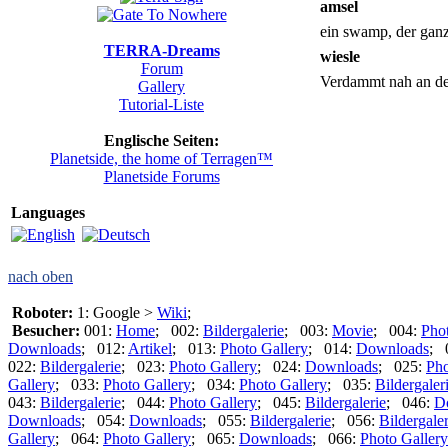
amsel
ein swamp, der ganz 
TERRA-Dreams
wiesle
Forum
Verdammt nah an der
Gallery
Tutorial-Liste
Englische Seiten:
Planetside, the home of Terragen™
Planetside Forums
Languages
nach oben
Roboter:
1: Google >
Wiki
;
Besucher:
001:
Home
; 002:
Bildergalerie
; 003:
Movie
; 004:
Pho
Downloads
; 012:
Artikel
; 013:
Photo Gallery
; 014:
Downloads
; 
022:
Bildergalerie
; 023:
Photo Gallery
; 024:
Downloads
; 025:
Pho
Gallery
; 033:
Photo Gallery
; 034:
Photo Gallery
; 035:
Bildergaler
043:
Bildergalerie
; 044:
Photo Gallery
; 045:
Bildergalerie
; 046:
D
Downloads
; 054:
Downloads
; 055:
Bildergalerie
; 056:
Bildergaler
Gallery
; 064:
Photo Gallery
; 065:
Downloads
; 066:
Photo Gallery