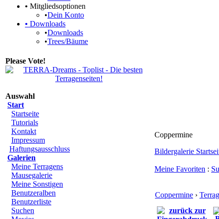
•
Mitgliedsoptionen
•
Dein Konto
•
Downloads
•
Downloads
•
Trees/Bäume
Please Vote!
Auswahl
Start
Startseite
Tutorials
Kontakt
Coppermine
Impressum
Haftungsausschluss
Bildergalerie Startsei
Galerien
Meine Terragens
Meine Favoriten
:
Su
Mausegalerie
Meine Sonstigen
Benutzeralben
Coppermine
›
Terra
Benutzerliste
Suchen