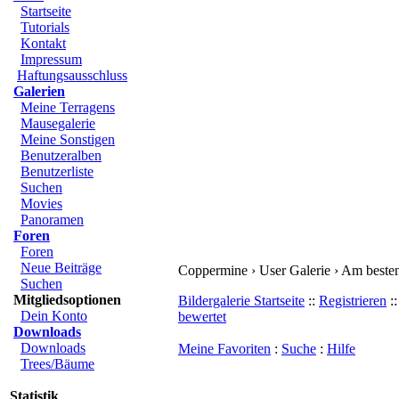
Startseite
Tutorials
Kontakt
Impressum
Haftungsausschluss
Galerien
Meine Terragens
Mausegalerie
Meine Sonstigen
Benutzeralben
Benutzerliste
Suchen
Movies
Panoramen
Foren
Foren
Neue Beiträge
Coppermine › User Galerie › Am bes
Suchen
Mitgliedsoptionen
Bildergalerie Startseite
::
Registriere
Dein Konto
bewertet
Downloads
Downloads
Meine Favoriten
:
Suche
:
Hilfe
Trees/Bäume
Statistik